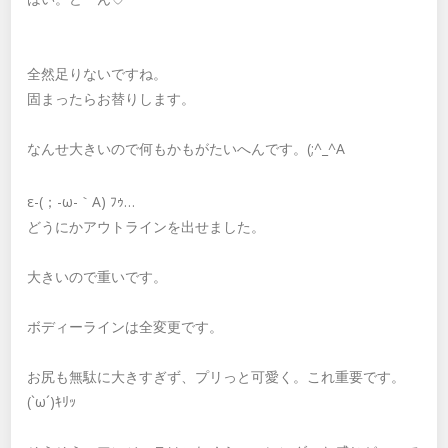
全然足りないですね。
固まったらお替りします。
なんせ大きいので何もかもがたいへんです。(;^_^A
ε-(；-ω-｀A) ﾌｩ…
どうにかアウトラインを出せました。
大きいので重いです。
ボディーラインは全変更です。
お尻も無駄に大きすぎず、プリっと可愛く。これ重要です。
(`ω´)ｷﾘｯ