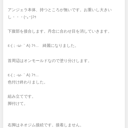
アンジェラ本体、持つところが無いです。お重いし大きい
し・・・(ｰ｡ｰ)ﾌｩ
下腹部を接合します。丹念に合わせ目を消していきます。
ε-(；-ω-｀A) ﾌｩ… 綺麗になりました。
首周辺はオンモールドなので塗り分けします。
ε-(；-ω-｀A) ﾌｩ…
色付け終わりました。
組み立てです。
脚付けて。
右脚はネオジム接続です。接着しません。