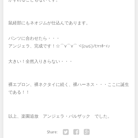
鼠経部にもネオジムが仕込んであります。
パンツに合わせたら・・・
アンジェラ、完成です！☆⌒v⌒v⌒ヾ(≧ω≦)ﾉﾋｬｯﾎｰｨ♪
大きい！全然入りきらない・・・
裸エプロン、裸ネクタイに続く、裸ハーネス・・・ここに誕生
である！！
以上、楽園追放 アンジェラ・バルザック でした。
Share: