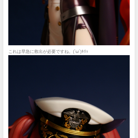
これは早急に救出が必要ですね。(`ω´)ｷﾘｯ