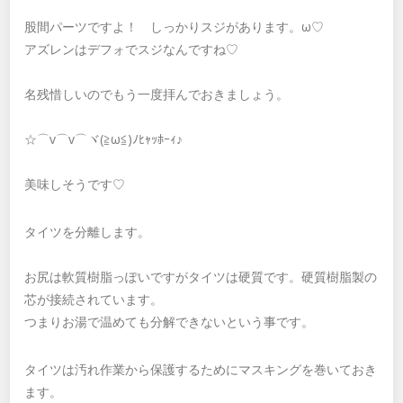
股間パーツですよ！ しっかりスジがあります。ω♡
アズレンはデフォでスジなんですね♡
名残惜しいのでもう一度拝んでおきましょう。
☆⌒v⌒v⌒ヾ(≧ω≦)ﾉﾋｬｯﾎｰｨ♪
美味しそうです♡
タイツを分離します。
お尻は軟質樹脂っぽいですがタイツは硬質です。硬質樹脂製の
芯が接続されています。
つまりお湯で温めても分解できないという事です。
タイツは汚れ作業から保護するためにマスキングを巻いておき
ます。