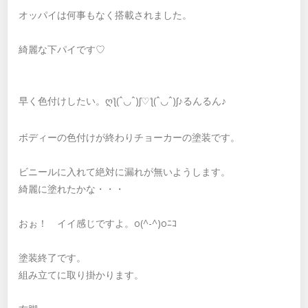
オッパイは何事もなく搭載されました。
綺麗な下パイです♡
早く色付けしたい。ღƪ(ˆ◡ˆ)ʃ♡ƪ(ˆ◡ˆ)ʃ♪るんるん♪
ボディーの色付けが終わりチョーカーの塗装です。
ビニールに入れて絶対に漏れが無いようします。
綺麗に塗れたかな・・・
おぉ！ イイ感じですよ。o(^-^)oﾆｺ
塗装終了です。
組み立てに取り掛かります。