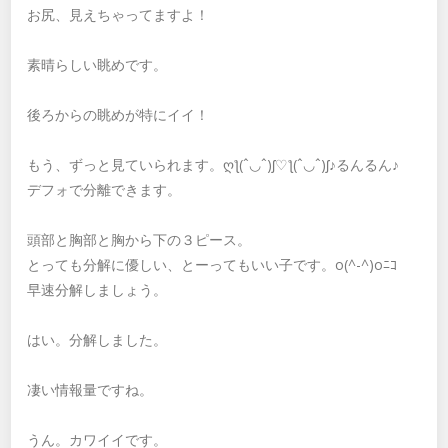
お尻、見えちゃってますよ！
素晴らしい眺めです。
後ろからの眺めが特にイイ！
もう、ずっと見ていられます。ღƪ(ˆ◡ˆ)ʃ♡ƪ(ˆ◡ˆ)ʃ♪るんるん♪
デフォで分離できます。
頭部と胸部と胸から下の３ピース。
とっても分解に優しい、とーってもいい子です。o(^-^)oﾆｺ
早速分解しましょう。
はい。分解しました。
凄い情報量ですね。
うん。カワイイです。