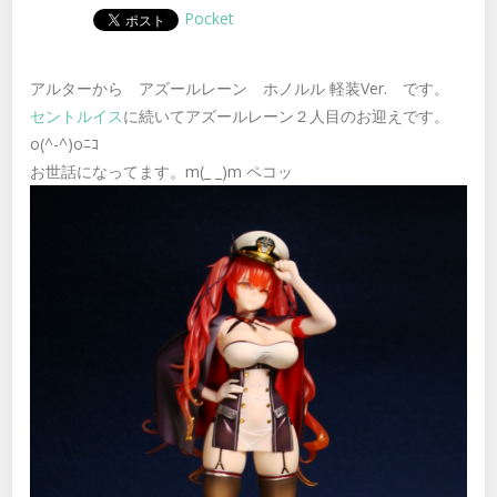
Pocket
アルターから アズールレーン ホノルル 軽装Ver. です。
セントルイス
に続いてアズールレーン２人目のお迎えです。
o(^-^)oﾆｺ
お世話になってます。m(_ _)m ペコッ