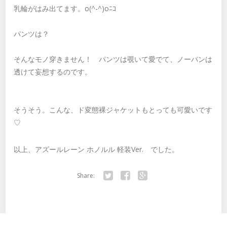
乳輪がはみ出てます。o(^-^)oﾆｺ
パンツは？
そんなモノ穿きません！ パンツは覗いて愛でて、ノーパンは
透けて妄想するのです。
そうそう。こんな、ド変態裸ジャケットもとっても可愛いです
♡
以上、アズールレーン ホノルル 軽装Ver. でした。
Share:
Twitter
Facebook
Google+