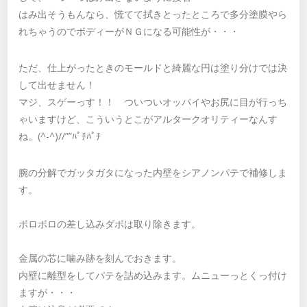
はみ出そうもんなら、慌てて拭きとったところで多分塗膜やら
れちゃうのでボディーがＮＧになる可能性が・・・
ただ、仕上がったときのモールドと綺麗な円は塗り分けでは決
して出せません！
マジ、スゲーっす！！ ついついオッパイやお尻に目が行っち
ゃいますけど、こういうとこがアルタークオリティーなんす
ね。(^-^)//””ﾊﾟﾁﾊﾟﾁ
腕の分解でガッタガタになった内壁をシアノンパテで補修しま
す。
ボロボロの差し込みダボは取り除きます。
金属の芯に噛み跡を刻んでおきます。
内壁に離型をしてパテを詰め込みます。ムニューっとくっ付け
ますが・・・