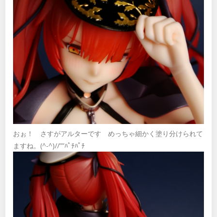
おぉ！ さすがアルターです めっちゃ細かく塗り分けられて
ますね。(^-^)//””ﾊﾟﾁﾊﾟﾁ