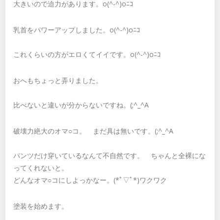
大きいので迫力があります。o(^-^)oﾆｺ
乳首をパワーアップしました。o(^-^)oﾆｺ
これくらいの方がエロくてイイです。o(^-^)oﾆｺ
おへもちょっと弄りました。
比べないと違いが分からないですね。(;^_^A
破壊力絶大のオマ○コ。 まだ具は無いです。(;^_^A
パンツだけ穿いているなんて不自然です。 ちゃんと全裸にな
ってくれないと。
どんなオマ○コにしよっかなー。(*ﾟ▽ﾟ*)ワクワク
塗装を始めます。