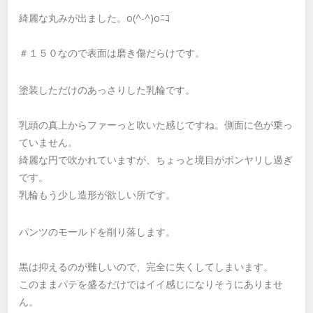
綺麗な丸みが出ました。o(^-^)oﾆｺ
＃１５０なので表面は磨き傷だらけです。
塗装しただけのあっさりした乳輪です。
乳頭の真上からファーっと吹いた感じですね。側面に色が乗っ
ていません。
綺麗な円で吹かれていますが、ちょっと境目がボンヤリし過ぎ
です。
乳輪もう少し造形が欲しい所です。
パンツのモールドを削り落します。
黒は抑えるのが難しいので、完全に失くしてしまいます。
このままパテを盛るだけではイイ感じになりそうにありませ
ん。