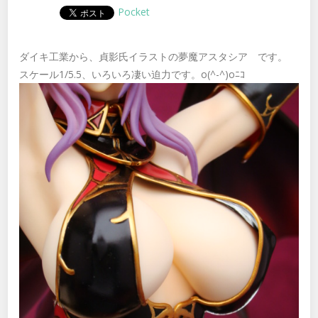
Pocket
ダイキ工業から、貞影氏イラストの夢魔アスタシア です。
スケール1/5.5、いろいろ凄い迫力です。o(^-^)oﾆｺ