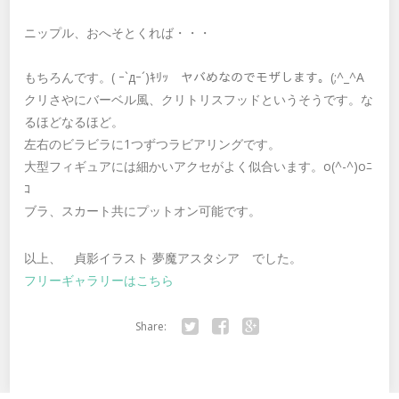
ニップル、おへそとくれば・・・
もちろんです。( ｰ`дｰ´)ｷﾘｯ ヤバめなのでモザします。(;^_^A
クリさやにバーベル風、クリトリスフッドというそうです。な
るほどなるほど。
左右のビラビラに1つずつラビアリングです。
大型フィギュアには細かいアクセがよく似合います。o(^-^)oﾆ
ｺ
ブラ、スカート共にプットオン可能です。
以上、 貞影イラスト 夢魔アスタシア でした。
フリーギャラリーはこちら
Share:
Twitter
Facebook
Google+