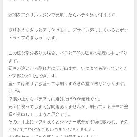
隙間をアクリルレジンで充填したらパテを盛り付けます。
取りあえずざっと盛り付けます。デザイン盛りしているとポッ
トライフ過ぎちゃいます。
この様な部分盛りの場合、パテとPVCの境目の処理に手こずり
ます。
硬さの違いから削れ方に差が出ます。いつまでも削っていると
パテ部分が凹んできます。
盛っては削りすぎ盛っては削りす過ぎの堂々巡りになります。
(;^_^A
塗膜の上からパテ盛りは避けたほうが無難です。
完全に覆ってしまえば問題ありませんが、削っている最中に塗
膜が露出してしまうと厄介です。
そのまま上にサフを吹くとシンナー成分が塗膜に吸われ、その
部分だけ”ヤセ”ができいつまでも消えません。
手間はかかっても全盛りの方が簡単といえます。