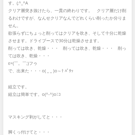
す。(;^_^A
クリア層突き抜けたら、一貫の終わりです。 クリア層だけ削
るわけですが、なんせクリアなんでどれくらい削ったか分りま
せん。
欲張らずにちょっと削ってはクリアを吹き、そして十分に乾燥
させます。ドライブースで30分は乾燥させます。
削っては吹き、乾燥・・・ 削っては吹き、乾燥・・・ 削っ
ては吹き、乾燥・・・
ε=(￣。￣;)フゥ
で、出来た・・・o( _ _ )o～† ﾊﾟﾀｯ
組立です。
組立は簡単です。o(^-^)oﾆｺ
マスキング剥がしてと・・・
脚くっ付けてと・・・