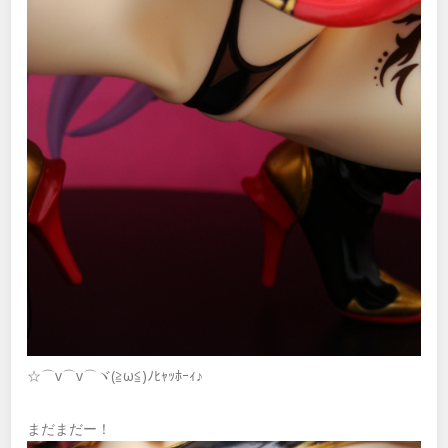
☆⌒v⌒v⌒ヾ(≧ω≦)ﾉﾋｬｯﾎｰｨ♪
まだまだー！