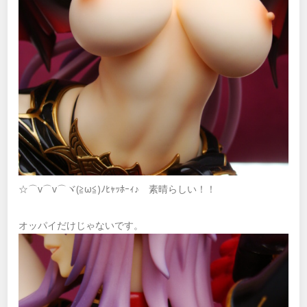
☆⌒v⌒v⌒ヾ(≧ω≦)ﾉﾋｬｯﾎｰｨ♪ 素晴らしい！！
オッパイだけじゃないです。