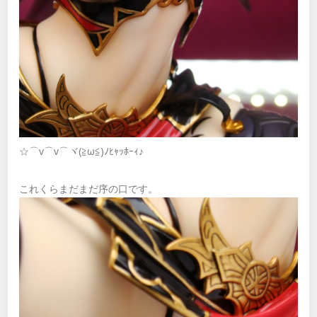
☆⌒v⌒v⌒ヾ(≧ω≦)ﾉﾋｬｯﾎｰｨ♪
これくらまだまだ序の口です。