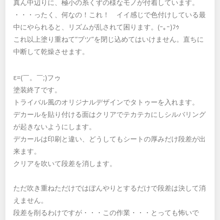
真ん中辺りに、極小の糸くずの様なモノが付着しています。
・・・ったく、何なの！これ！ イイ感じで色付けしている最
中にやられると、リズムが乱されて困ります。(ｰ｡ｰ)ﾌｩ
これ以上塗り重ねて”ブツ”を閉じ込めてはいけません。直ちに
中断して乾燥させます。
ε=(￣。￣;)フゥ
塗装終了です。
トライバル風のオリジナルデザインでタトゥーを入れます。
デカールを貼り付ける面はクリアでテカテカにしシルバリング
が起きないようにします。
デカールは印刷と違い、どうしてもシートの厚みだけ段差が出
来ます。
クリアを吹いて段差を消します。
ただ吹き重ねただけではぼんやりとするだけで段差は決して消
えません。
段差を削るわけですが・・・この作業・・・とっても怖いで