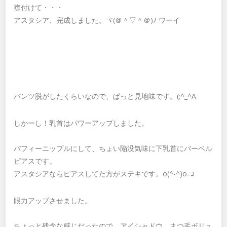
襟付けて・・・
アスタシア、完成しました。ヾ(＠＾▽＾＠)ﾉ ワーイ
パンツ脱がしたくらいなので、ぱっと見地味です。(;^_^A
しかーし！乳首はパワーアップしました。
パフィーニップルにして、ちょい陥没気味に下乳首にバーベル
ピアスです。
アスタシアならピアスしてた方がステキです。o(^-^)oﾆｺ
眼力アップさせました。
ちょっと残念な感じだったので。アイシャドウ、まつ毛ボリュ