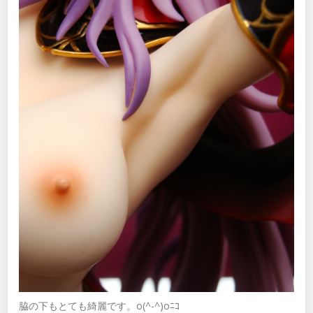
脇の下もとても綺麗です。o(^-^)oﾆｺ