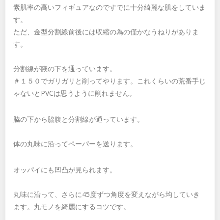
素肌率の高いフィギュアなのですでに十分綺麗な肌をしていま
す。
ただ、金型分割線前後には収縮の為の僅かなうねりがありま
す。
分割線が腋の下を通っています。
＃１５０でガリガリと削ってやります。これくらいの荒番手じ
ゃないとPVCは思うように削れません。
脇の下から脇腹と分割線が通っています。
体の丸味に沿ってペーパーを送ります。
オッパイにも凹凸が見られます。
丸味に沿って、さらに45度ずつ角度を変えながら均していき
ます。丸モノを綺麗にするコツです。