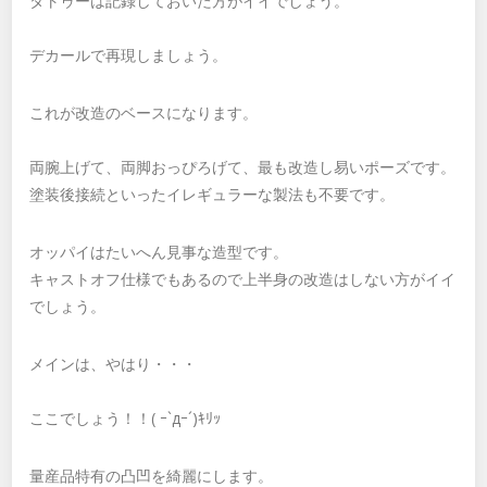
タトゥーは記録しておいた方がイイでしょう。
デカールで再現しましょう。
これが改造のベースになります。
両腕上げて、両脚おっぴろげて、最も改造し易いポーズです。
塗装後接続といったイレギュラーな製法も不要です。
オッパイはたいへん見事な造型です。
キャストオフ仕様でもあるので上半身の改造はしない方がイイ
でしょう。
メインは、やはり・・・
ここでしょう！！( ｰ`дｰ´)ｷﾘｯ
量産品特有の凸凹を綺麗にします。