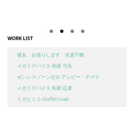
WORK LIST
彼女、お借りします 水原千鶴
メガミデバイス 朱羅 弓兵
ゼンレスゾーンゼロ アンビー・デマラ
メガミデバイス 朱羅 忍者
トガヒミコ-Duffel Coat-
喜多川海夢 水着Ver
魔女の旅々 イレイナ 休息 ver.
ボンバーガール グリムアロエ ベリーダンスver.