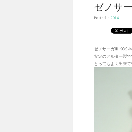
ゼノサーガ
Posted in
2014
ゼノサーガIII KOS-
安定のアルター製で
とってもよく出来て