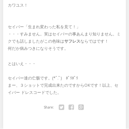
カワユス！
セイバー「生まれ変わった私を見て！」
・・・すみません。実はセイバーの事あんまり知りません。ミ
クでも話しましたがこの色味は
サフレス
ならではです！
何だか病みつきになりそうです。
とはいえ・・・
セイバー達の亡骸です。(*ﾟ.ﾟ)ゞﾎﾟﾘﾎﾟﾘ
まー、３ショットで完成出来たのですからOKです！以上、セ
イバー ドレスコードでした。
Share:
Twitter
Facebook
Google+