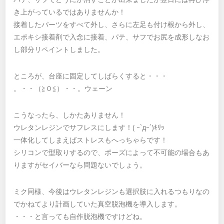
き上がっているではありませんか！
接着したパーツをすべて外し、さらに左足も付け根から外し、
エポキシ接着剤で入念に接着、パテ、サフでお尻を成形しなお
し部分リペイントしました。
ところが、台座に固定してしばらくすると・・・
。・・（≧０≦）・・。ウェーン
こうなったら、しかたありません！
ウレタンレジンでサフレスにします！( ｰ`дｰ´)ｷﾘｯ
一体化してしまえばストレスもへっちゃらです！
シリコンで型取りするので、ポーズによって不可能の場合もあ
りますがセイバーなら問題ないでしょう。
ミク同様、今後はウレタンレジンも選択肢に入れるつもりなの
でかねてより計画していた真空脱泡機を導入します。
・・・と言っても自作脱泡機ですけどね。