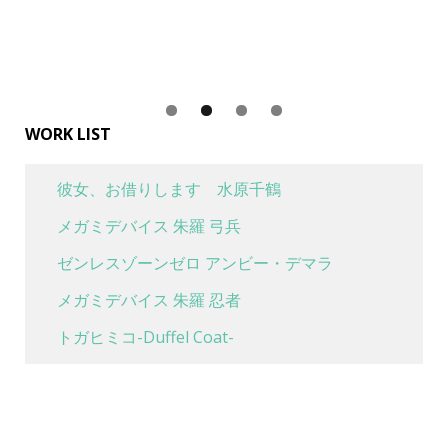
WORK LIST
彼女、お借りします 水原千鶴
メガミデバイス 朱羅 弓兵
ゼンレスゾーンゼロ アンビー・デマラ
メガミデバイス 朱羅 忍者
トガヒミコ-Duffel Coat-
喜多川海夢 水着Ver
魔女の旅々 イレイナ 休息 ver.
ボンバーガール グリムアロエ ベリーダンスver.