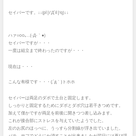
セイバーです。↓↓(pl|i′Д`il|!q)↓↓
ハァ○oо｡…(-Д-｀●)
セイバーですが・・・
一度は組立まで終わったのですが・・・
現在は・・・
こんな有様です・・・(;´д｀)トホホ
セイバーは両足のダボで土台と固定します。
しっかりと固定するためにダボとダボ穴は若干きつめです。
加えて僅かですが両足を前後に開きつつ差し込みます。
これが接合部にストレスを与えていたようでした。
左のお尻のほっぺに、うっすら分割線が浮き出ていました。
パテ、サフでどうにか消すことが出来ましたが翌日には再び浮