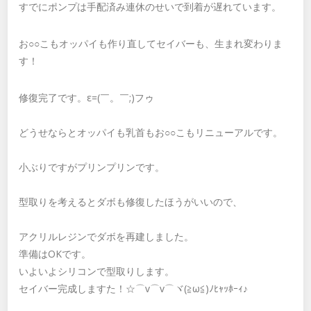
すでにポンプは手配済み連休のせいで到着が遅れています。
お○○こもオッパイも作り直してセイバーも、生まれ変わりま
す！
修復完了です。ε=(￣。￣;)フゥ
どうせならとオッパイも乳首もお○○こもリニューアルです。
小ぶりですがプリンプリンです。
型取りを考えるとダボも修復したほうがいいので、
アクリルレジンでダボを再建しました。
準備はOKです。
いよいよシリコンで型取りします。
セイバー完成しますた！☆⌒v⌒v⌒ヾ(≧ω≦)ﾉﾋｬｯﾎｰｨ♪