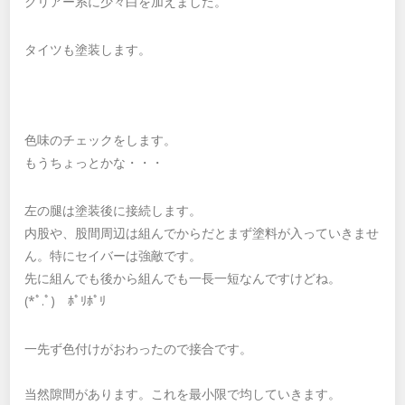
クリアー系に少々白を加えました。
タイツも塗装します。
色味のチェックをします。
もうちょっとかな・・・
左の腿は塗装後に接続します。
内股や、股間周辺は組んでからだとまず塗料が入っていきませ
ん。特にセイバーは強敵です。
先に組んでも後から組んでも一長一短なんですけどね。
(*ﾟ.ﾟ)ゞﾎﾟﾘﾎﾟﾘ
一先ず色付けがおわったので接合です。
当然隙間があります。これを最小限で均していきます。