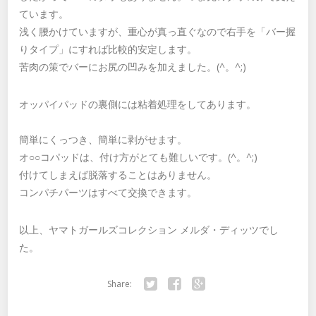
ています。
浅く腰かけていますが、重心が真っ直ぐなので右手を「バー握
りタイプ」にすれば比較的安定します。
苦肉の策でバーにお尻の凹みを加えました。(^。^;)
オッパイパッドの裏側には粘着処理をしてあります。
簡単にくっつき、簡単に剥がせます。
オ○○コパッドは、付け方がとても難しいです。(^。^;)
付けてしまえば脱落することはありません。
コンパチパーツはすべて交換できます。
以上、ヤマトガールズコレクション メルダ・ディッツでし
た。
Share:
Twitter
Facebook
Google+