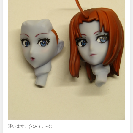
迷います。(´-ω-`)う～む