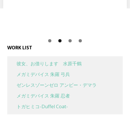
WORK LIST
彼女、お借りします 水原千鶴
メガミデバイス 朱羅 弓兵
ゼンレスゾーンゼロ アンビー・デマラ
メガミデバイス 朱羅 忍者
トガヒミコ-Duffel Coat-
喜多川海夢 水着Ver
魔女の旅々 イレイナ 休息 ver.