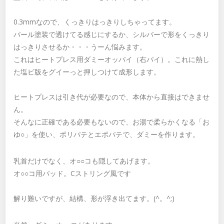
0.3mmなので、くっきりはっきりしちゃってます。
パール塗装で透けてる感じにするか、シルバーで形をくっきり
はっきりさせるか・・・うーん悩みます。
これはヒートプレス用ダミーオッパイ（右パイ）。これに熱し
た塩ビ版をグイーっと押しつけて成形します。
ヒートプレスは引き代が必要なので、本体から直接はできませ
ん。
そんなに正確である必要もないので、お湯で柔らかくなる「お
ゆ○」を使い、ポリパテとエポパテで、ダミーを作ります。
乳首だけでなく、オ○○コも隠してあげます。
オ○○コ用パッド。Cストリング風です
解り難いですが、結構、形が浮き出てます。(^。^;)