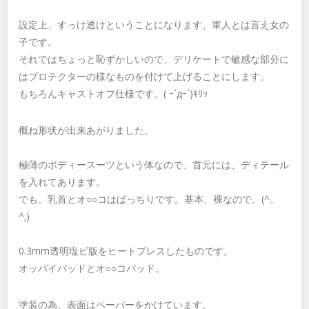
設定上、すっけ透けということになります、軍人とは言え女の
子です。
それではちょっと恥ずかしいので、デリケートで敏感な部分に
はプロテクターの様なものを付けて上げることにします。
もちろんキャストオフ仕様です。( ｰ`дｰ´)ｷﾘｯ
概ね形状が出来あがりました。
極薄のボディースーツという体なので、首元には、ディテール
を入れてあります。
でも、乳首とオ○○コはばっちりです。基本、裸なので。(^。
^;)
0.3mm透明塩ビ版をヒートプレスしたものです。
オッパイパッドとオ○○コパッド。
塗装の為、表面はペーパーをかけています。