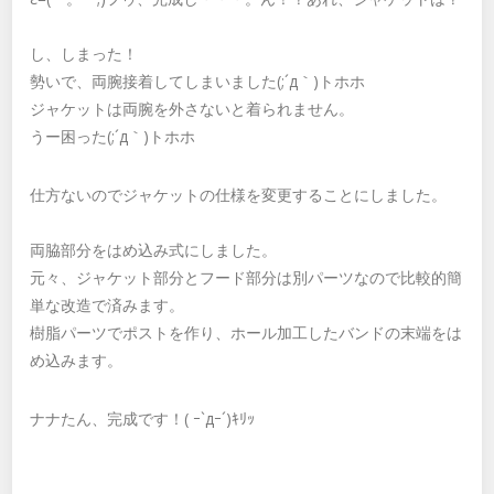
し、しまった！
勢いで、両腕接着してしまいました(;´д｀)トホホ
ジャケットは両腕を外さないと着られません。
うー困った(;´д｀)トホホ
仕方ないのでジャケットの仕様を変更することにしました。
両脇部分をはめ込み式にしました。
元々、ジャケット部分とフード部分は別パーツなので比較的簡
単な改造で済みます。
樹脂パーツでポストを作り、ホール加工したバンドの末端をは
め込みます。
ナナたん、完成です！( ｰ`дｰ´)ｷﾘｯ