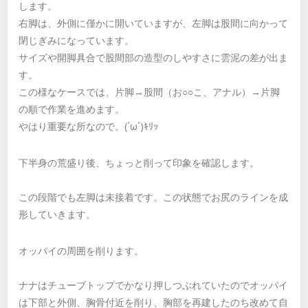
します。
右脚は、外側に僅かに開いていますが、左脚は股間に向かって
閉じぎみになっています。
サイズや開脚具合で股間部の造型のしやすさに雲泥の差が出ま
す。
この様なケースでは、片脚→股間（お○○こ、アナル）→片脚
の順で作業を進めます。
やはり重要な所なので。(`ω´)ｷﾘｯ
下半身の荒盛り後、ちょっと削って印象を確認します。
この段階でも左脚は未接着です。この状態でお尻のラインを成
形していきます。
オッパイの周囲を削ります。
ナナはチューブトップでかなり押しつぶれていたのでオッパイ
は下部と外側、胸骨付近を削り、胸部を再建したのち改めて自