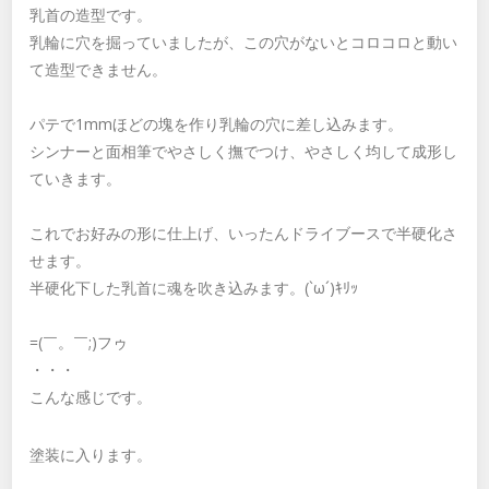
乳首の造型です。
乳輪に穴を掘っていましたが、この穴がないとコロコロと動い
て造型できません。
パテで1mmほどの塊を作り乳輪の穴に差し込みます。
シンナーと面相筆でやさしく撫でつけ、やさしく均して成形し
ていきます。
これでお好みの形に仕上げ、いったんドライブースで半硬化さ
せます。
半硬化下した乳首に魂を吹き込みます。(`ω´)ｷﾘｯ
=(￣。￣;)フゥ
・・・
こんな感じです。
塗装に入ります。