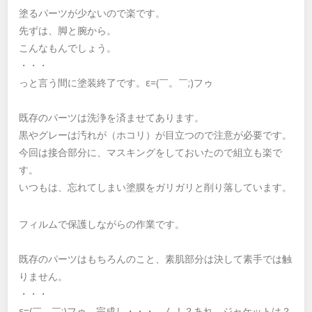
塗るパーツが少ないので楽です。
先ずは、脚と腕から。
こんなもんでしょう。
・・・
っと言う間に塗装終了です。ε=(￣。￣;)フゥ
既存のパーツは洗浄を済ませてあります。
黒やグレーは汚れが（ホコリ）が目立つので注意が必要です。
今回は接合部分に、マスキングをしておいたので組立も楽で
す。
いつもは、忘れてしまい塗膜をガリガリと削り落しています。
フィルムで保護しながらの作業です。
既存のパーツはもちろんのこと、素肌部分は決して素手では触
りません。
・・・
ε=(￣。￣;)フゥ、完成し・・・。ん！？あれ、ジャケットは？