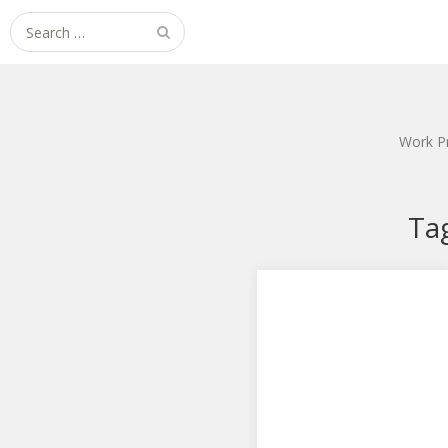
Search
for:
Work P
Ta
ぴーす★きーぱー デイジ
ー
コトブキヤのTony’sヒロイン
レクション ぴーす★きーぱー
デイジーです。 Wピース…