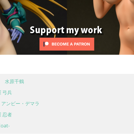
 水原千鶴
 弓兵
アンビー・デマラ
 忍者
at-