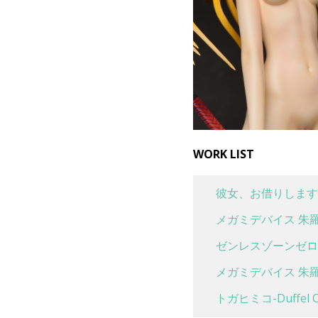
WORK LIST
彼女、お借りします
メガミデバイス 朱羅
ゼンレスゾーンゼロ 
メガミデバイス 朱羅
トガヒミコ-Duffel Co