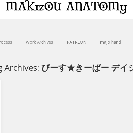
rocess
Work Archives
PATREON
majo hand
g Archives:
ぴーす★きーぱー デイ
コ