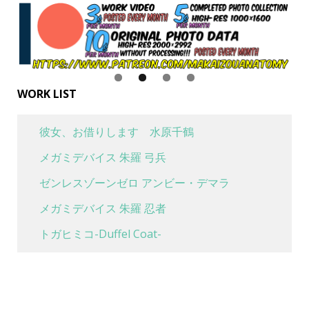
WORK LIST
彼女、お借りします 水原千鶴
メガミデバイス 朱羅 弓兵
ゼンレスゾーンゼロ アンビー・デマラ
メガミデバイス 朱羅 忍者
トガヒミコ-Duffel Coat-
喜多川海夢 水着Ver
魔女の旅々 イレイナ 休息 ver.