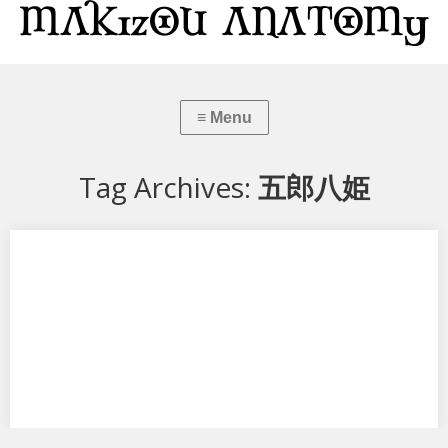
Tag Archives:
五郎八姫
戦国大戦 五郎八姫 Tony Ver.
コトブキヤから 「戦国大戦」 五郎八姫 Tony Ver.です。 えっと・・・
ゴロー、ハ・チ・ヒメ？…