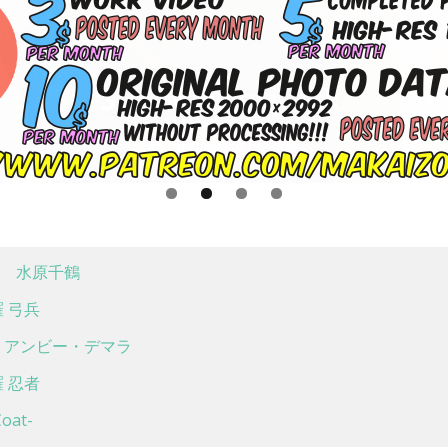
 水原千鶴
 弓兵
アンビー・デマラ
 忍者
at-