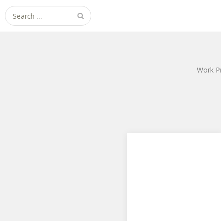
Search
for:
Work P
艦隊これくしょん -艦こ
れ- 武蔵改 軽兵装Ver.
グッドスマイルカンパニーの
隊これくしょん -艦これ- 武蔵
改 軽兵装Ver.です。 グッスマ
クオリ…