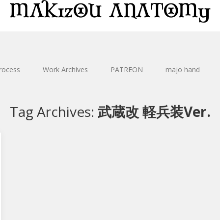
rocess
Work Archives
PATREON
majo hand
Tag Archives:
武蔵改 軽兵装Ver.
艦