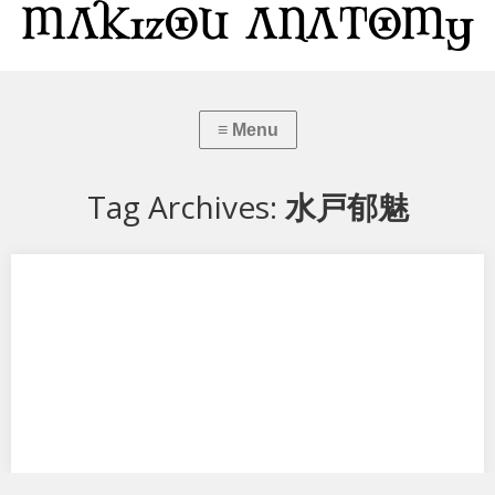
Tag Archives:
水戸郁魅
食戟のソーマ 弐ノ皿 水戸郁魅
アルターから「食戟のソーマ 弐ノ皿 水戸郁魅」です。 評判にたがわぬ
出来栄えです。さすがアルターです…