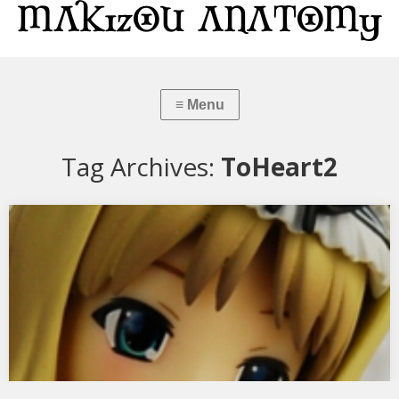
Tag Archives:
ToHeart2
ToHeart2 久寿川ささら スク水メイドver.
グリフォンエンタープライズのToHeart2 久寿川ささら スク水メイド
ver.です。 早速分解して…