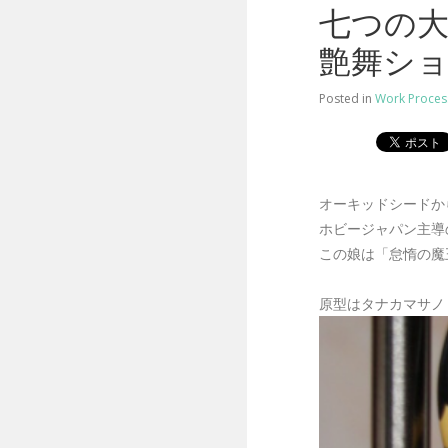
七つの大
艶舞シ
Posted in
Work Proces
オーキッドシードか
ホビージャパン主導の
この娘は「怠惰の魔
原型はタナカマサノリ 