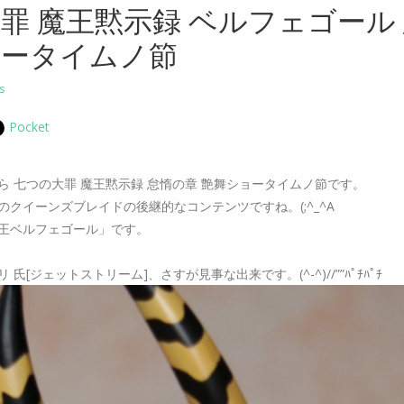
罪 魔王黙示録 ベルフェゴール
ョータイムノ節
s
Pocket
ら 七つの大罪 魔王黙示録 怠惰の章 艶舞ショータイムノ節です。
クイーンズブレイドの後継的なコンテンツですね。(;^_^A
王ベルフェゴール」です。
氏[ジェットストリーム]、さすが見事な出来です。(^-^)//””ﾊﾟﾁﾊﾟﾁ