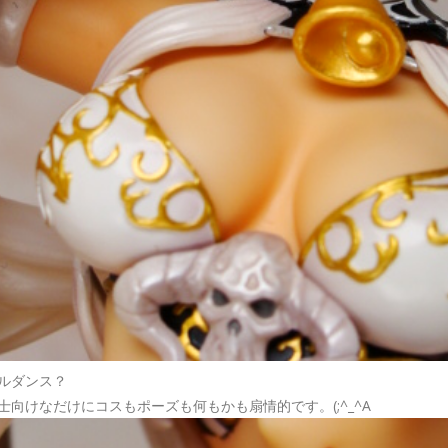
ルダンス？
向けなだけにコスもポーズも何もかも扇情的です。(;^_^A