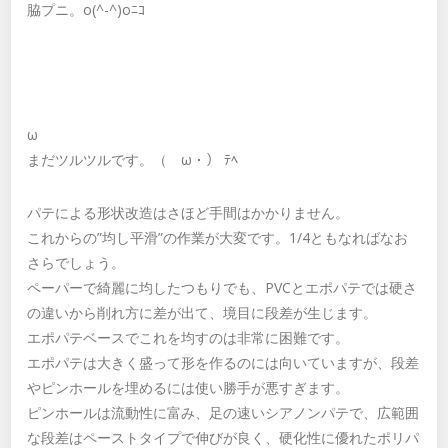
脇プニ。o(^-^)oﾆｺ
ω
まだツルツルです。（ゝω・） ﾃﾍ
パテによる形状改造はさほど手間はかかりません。
これからの”均し平滑”の作業が大変です。1/4ともなればなお
さらでしょう。
ペーパーで綺麗に均したつもりでも、PVCとエポパテでは硬さ
の違いから削れ方に差が出て、境目に段差が生じます。
エポパテベースでこれを均すのは非常に困難です。
エポパテは大きく盛って形を作るのには向いていますが、段差
やピンホールを埋めるには使い勝手が悪すぎます。
ピンホールは流動性に富み、足の速いシアノンパテで、広範囲
な段差はペーストタイプで伸びが良く、硬化性に優れたポリパ