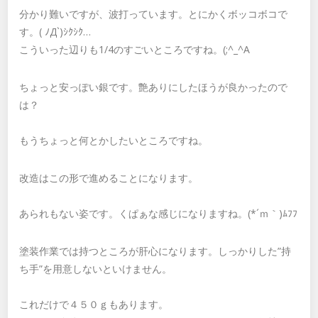
分かり難いですが、波打っています。とにかくボッコボコで
す。( ﾉД`)ｼｸｼｸ…
こういった辺りも1/4のすごいところですね。(;^_^A
ちょっと安っぽい銀です。艶ありにしたほうが良かったので
は？
もうちょっと何とかしたいところですね。
改造はこの形で進めることになります。
あられもない姿です。くぱぁな感じになりますね。(*´ｍ｀)ﾑﾌﾌ
塗装作業では持つところが肝心になります。しっかりした”持
ち手”を用意しないといけません。
これだけで４５０ｇもあります。