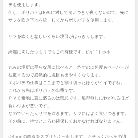
テを使用します。
但し、ポリパテはPVCに対して食いつきが良くないので、先に
サフを吹き下地を統一してからポリパテを使用します。
サフを吹くと悲しいくらい境目がはっきりします。
綺麗に均したつもりでもこの有様です。(;´д｀)トホホ
丸みの場所は平らな所に比べると、均すのに何度もペーパーが
往復するので必然的に境目も出やすくなります。
エポパテの仕事はここまでと割り切ったほうがイイですね。
これから先はポリパテの出番です。
ＰＶＣ素地に直に盛るのは禁忌です。離型無しに剥がれるほど
食い付きが悪いです。
なのでいったんサフを吹きます。サフにはよく食いつきます。
その前に、持つところわ確保しておかなければなりません。
φ4ｍｍの鉄線をズブリとぶっ刺します。おそらくおへその辺