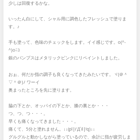
少しは回復するかな。
いったん白にして、シャル用に調色したフレッシュで塗りま
す。♪
手も塗って、色味のチェックをします。イイ感じです。o(^-
^)oﾆｺ
銀のパンプスはメタリックピンクにリペイントしました。
おぉ、何だか指の調子も良くなってきたみたいです。ヾ(＠＾
▽＾＠)ﾉ ワーイ
奥まったところを先に塗ります。
脇の下とか、オッパイの下とか、膝の裏とか・・・
つ、つ、つ・・・。
早くも痛くなってきました・・・。
痛くて、5分と塗れません。↓↓(pl|i′Д`il|!q)↓↓
グルグルと動かしながら塗っているので、余計に指が疲労しま