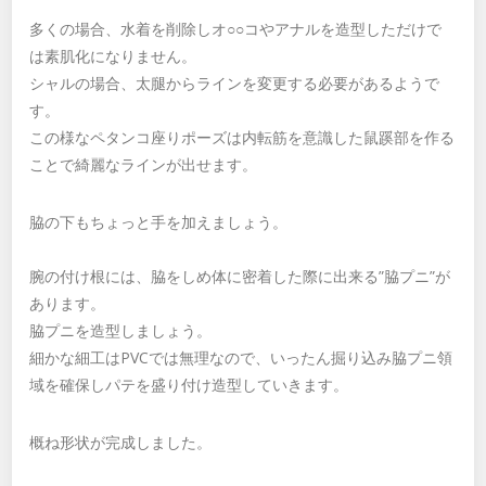
多くの場合、水着を削除しオ○○コやアナルを造型しただけで
は素肌化になりません。
シャルの場合、太腿からラインを変更する必要があるようで
す。
この様なペタンコ座りポーズは内転筋を意識した鼠蹊部を作る
ことで綺麗なラインが出せます。
脇の下もちょっと手を加えましょう。
腕の付け根には、脇をしめ体に密着した際に出来る”脇プニ”が
あります。
脇プニを造型しましょう。
細かな細工はPVCでは無理なので、いったん掘り込み脇プニ領
域を確保しパテを盛り付け造型していきます。
概ね形状が完成しました。