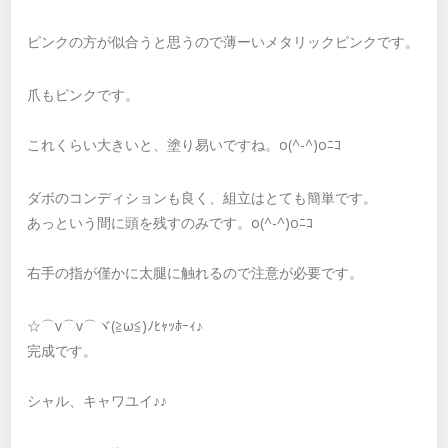
ピンクの方が似合うと思うので薄ーいメタリックピンクです。
爪もピンクです。
これくらい大きいと、塗り易いですね。o(^-^)oﾆｺ
ダボのコンディションも良く、組立はとても簡単です。
あっという間に頭を残すのみです。o(^-^)oﾆｺ
右手の指が僅かに太腿に触れるので注意が必要です。
☆⌒v⌒v⌒ヾ(≧ω≦)ﾉﾋｬｯﾎｰｨ♪
完成です。
シャル、キャワユイ♪♪