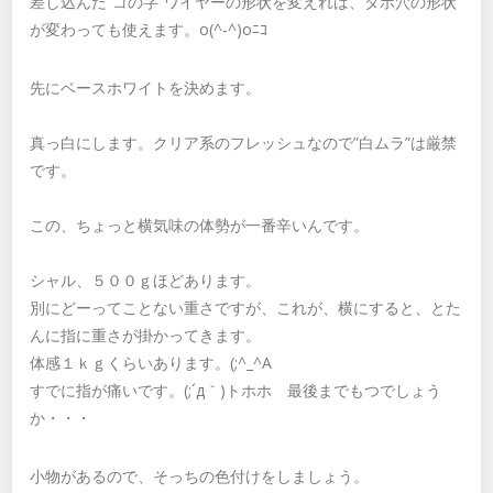
差し込んだ”コの字”ワイヤーの形状を変えれば、ダボ穴の形状
が変わっても使えます。o(^-^)oﾆｺ
先にベースホワイトを決めます。
真っ白にします。クリア系のフレッシュなので”白ムラ”は厳禁
です。
この、ちょっと横気味の体勢が一番辛いんです。
シャル、５００ｇほどあります。
別にどーってことない重さですが、これが、横にすると、とた
んに指に重さが掛かってきます。
体感１ｋｇくらいあります。(;^_^A
すでに指が痛いです。(;´д｀)トホホ 最後までもつでしょう
か・・・
小物があるので、そっちの色付けをしましょう。