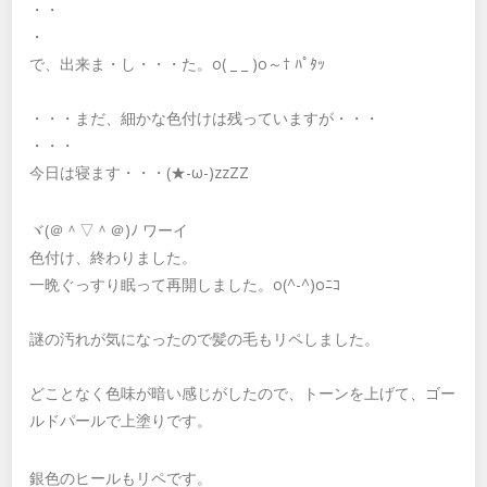
・・
・
で、出来ま・し・・・た。o( _ _ )o～† ﾊﾟﾀｯ
・・・まだ、細かな色付けは残っていますが・・・
・・・
今日は寝ます・・・(★-ω-)zzZZ
ヾ(＠＾▽＾＠)ﾉ ワーイ
色付け、終わりました。
一晩ぐっすり眠って再開しました。o(^-^)oﾆｺ
謎の汚れが気になったので髪の毛もリペしました。
どことなく色味が暗い感じがしたので、トーンを上げて、ゴー
ルドパールで上塗りです。
銀色のヒールもリペです。