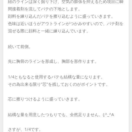
紐のラインは深く掘り下げ、空気の膨張を抑えるため境目に瞬
間接着剤を流してパテの下地とします。
顔料を練り込んだパテを擦り込むように盛っていきます。
色味は近いほうがアウトラインがつかみやすいので、パテ剤を
混ぜる際に顔料と一緒に練り込んでいます。
続いて前側。
先に胸骨のラインを形成し、胸部を形作ります。
1/4ともなると使用するパテも結構な量になります。
その為出来る限り”芯”を残しておくのがポイントです。
芯に擦りつけるように盛っていきます。
結構な量を用意したつもりでも、全然足りません。(;^_^A
さすが、1/4です。