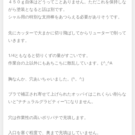
４５０ｇ自体はどうってことありません。ただこれを保持しな
がら塗装となると話は別です。
シャル用の特別な支持棒をあつらえる必要がありそうです。
先にカッターで大まかに切り飛ばしてからリューターで削って
いきます。
1/4ともなると切りくずの量がすごいです。
作業台の上以外にもあちこちに散乱しています。(;^_^A
胸なんか、穴あいちゃいました。(^。^;)
ブラで補正され寄せて上げられたオッパイはこれくらい削らな
いと”ナチュラルグラビティー”になりません。
穴は作業性の高いポリパテで充填します。
入口を塞ぐ程度で、奥まで充填はしていません。