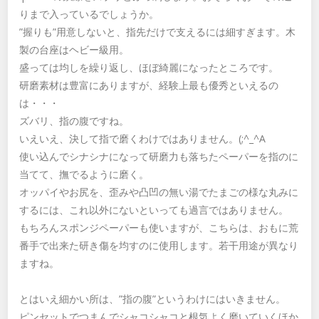
りまで入っているでしょうか。
”握りも”用意しないと、指先だけで支えるには細すぎます。木
製の台座はヘビー級用。
盛っては均しを繰り返し、ほぼ綺麗になったところです。
研磨素材は豊富にありますが、経験上最も優秀といえるの
は・・・
ズバリ、指の腹ですね。
いえいえ、決して指で磨くわけではありません。(;^_^A
使い込んでシナシナになって研磨力も落ちたペーパーを指のに
当てて、撫でるように磨く。
オッパイやお尻を、歪みや凸凹の無い湯でたまごの様な丸みに
するには、これ以外にないといっても過言ではありません。
もちろんスポンジペーパーも使いますが、こちらは、おもに荒
番手で出来た研き傷を均すのに使用します。若干用途が異なり
ますね。
とはいえ細かい所は、”指の腹”というわけにはいきません。
ピンセットでつまんでシャコシャコと根気よく磨いていくほか