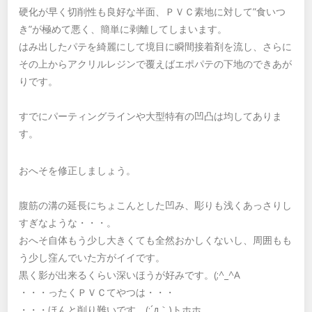
硬化が早く切削性も良好な半面、ＰＶＣ素地に対して”食いつ
き”が極めて悪く、簡単に剥離してしまいます。
はみ出したパテを綺麗にして境目に瞬間接着剤を流し、さらに
その上からアクリルレジンで覆えばエポパテの下地のできあが
りです。
すでにパーティングラインや大型特有の凹凸は均してありま
す。
おへそを修正しましょう。
腹筋の溝の延長にちょこんとした凹み、彫りも浅くあっさりし
すぎなような・・・。
おへそ自体もう少し大きくても全然おかしくないし、周囲もも
う少し窪んでいた方がイイです。
黒く影が出来るくらい深いほうが好みです。(;^_^A
・・・ったくＰＶＣてやつは・・・
・・・ほんと削り難いです。(;´д｀)トホホ