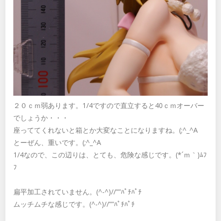
２０ｃｍ弱あります。1/4ですので直立すると40ｃｍオーバー
でしょうか・・・
座っててくれないと箱とか大変なことになりますね。(;^_^A
とーぜん、重いです。(;^_^A
1/4なので、この辺りは、とても、危険な感じです。(*´ｍ｀)ﾑﾌ
ﾌ
扁平加工されていません。(^-^)//””ﾊﾟﾁﾊﾟﾁ
ムッチムチな感じです。(^-^)//””ﾊﾟﾁﾊﾟﾁ