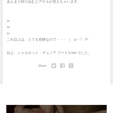
あんまり回り込むとアナルが見えちゃいます。
ω
ω
ω
これ以上は、とても危険なので・・・（ゝω・） ﾃﾍ
以上、シャルロット・デュノア プードルVer.でした。
Share:
Twitter
Facebook
Google+