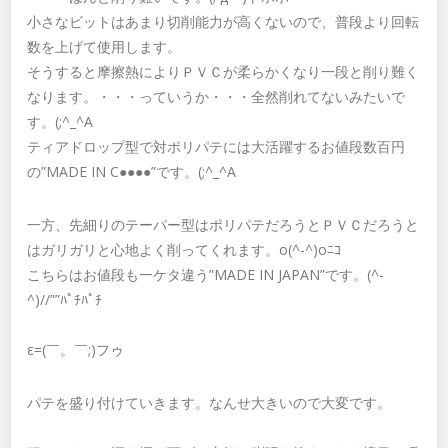
小さなビットはあまり切削能力が高くないので、普段より回転
数を上げて使用します。
そうすると摩擦熱によりＰＶＣが柔らかくなり一段と削り難く
なります。・・・っていうか・・・全然削れてないみたいで
す。(;^_^A
ティアドロップ型で対ポリパテには大活躍するお値段数百円
の”MADE IN C●●●●”です。(;^_^A
一方、先細りのテーパー型はポリパテだろうとＰＶＣだろうと
はガリガリと心地よく削ってくれます。o(^-^)oﾆｺ
こちらはお値段も一ケタ違う”MADE IN JAPAN”です。(^-
^)//””ﾊﾟﾁﾊﾟﾁ
ε=(￣。￣;)フゥ
パテを盛り付けていきます。なんせ大きいので大変です。