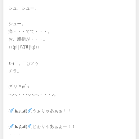
シュ、シュー。
シュー。
痛・・・てて・・・。
お、親指が・・・。
↓↓(pl|i′Д`il|!q)↓↓
ε=(￣。￣;)フゥ
チラ。
(*´∀`*)ﾎﾟｯ
へへ・・へへへ・・・♪。
(
ฺ◣д◢)
ฺうぉりゃあぁぁ！！
(
ฺ◣д◢)
ฺとぉりゃあぁぁー！！
・・・