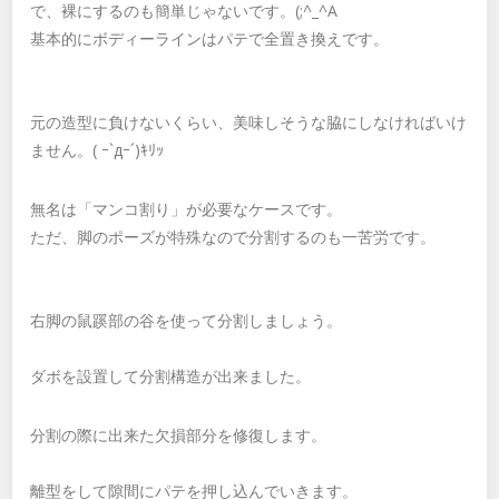
で、裸にするのも簡単じゃないです。(;^_^A
基本的にボディーラインはパテで全置き換えです。
元の造型に負けないくらい、美味しそうな脇にしなければいけ
ません。( ｰ`дｰ´)ｷﾘｯ
無名は「マンコ割り」が必要なケースです。
ただ、脚のポーズが特殊なので分割するのも一苦労です。
右脚の鼠蹊部の谷を使って分割しましょう。
ダボを設置して分割構造が出来ました。
分割の際に出来た欠損部分を修復します。
離型をして隙間にパテを押し込んでいきます。