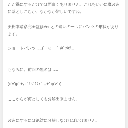
ただ裸にするだけでは面白くありません。これをいかに魔改造
に落としこむか、なかなか難しいですね。
美樹本晴彦完全監修Ver.との違いの一つにパンツの形状があり
ます。
ショートパンツ……(´・ω・｀)ｶﾞｯｶﾘ…
ちなみに。前回の無名は……
(o’v’)pﾟ+｡:.ﾟｽﾊﾞﾗｼｨﾟ.:｡+ﾟq(‘v’o)
ここからが何としても分解出来ません。
改造にするには絶対に分解しなければいけません。