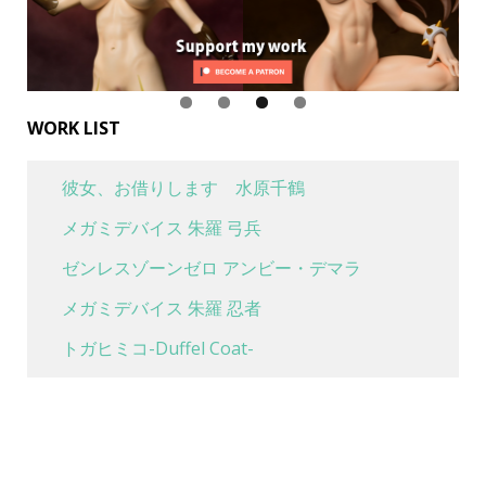
WORK LIST
彼女、お借りします 水原千鶴
メガミデバイス 朱羅 弓兵
ゼンレスゾーンゼロ アンビー・デマラ
メガミデバイス 朱羅 忍者
トガヒミコ-Duffel Coat-
喜多川海夢 水着Ver
魔女の旅々 イレイナ 休息 ver.
ボンバーガール グリムアロエ ベリーダンスver.