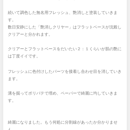
続いて調色した無名用フレッシュ、艶消しと塗装していきま
す。
数日安静にした「艶消しクリヤー」はフラットベースが沈殿し
クリアーと分かれます。
クリアーとフラットベースをだいたい２：１くらいが肌の艶に
は丁度イイです。
フレッシュに色付けしたパーツを接着し合わせ目を消していき
ます。
溝を掘ってポリパテで埋め、ペーパーで綺麗に均していきま
す。
綺麗になりました。もう何処に分割線があったか分かりませ
ん。