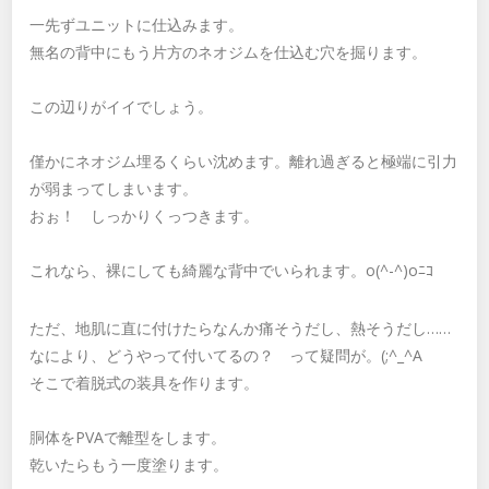
一先ずユニットに仕込みます。
無名の背中にもう片方のネオジムを仕込む穴を掘ります。
この辺りがイイでしょう。
僅かにネオジム埋るくらい沈めます。離れ過ぎると極端に引力
が弱まってしまいます。
おぉ！ しっかりくっつきます。
これなら、裸にしても綺麗な背中でいられます。o(^-^)oﾆｺ
ただ、地肌に直に付けたらなんか痛そうだし、熱そうだし……
なにより、どうやって付いてるの？ って疑問が。(;^_^A
そこで着脱式の装具を作ります。
胴体をPVAで離型をします。
乾いたらもう一度塗ります。