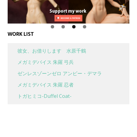
WORK LIST
彼女、お借りします 水原千鶴
メガミデバイス 朱羅 弓兵
ゼンレスゾーンゼロ アンビー・デマラ
メガミデバイス 朱羅 忍者
トガヒミコ-Duffel Coat-
喜多川海夢 水着Ver
魔女の旅々 イレイナ 休息 ver.
ボンバーガール グリムアロエ ベリーダンスver.