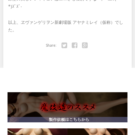
*)ｽﾞｽﾞ-
以上、ヱヴァンゲリヲン新劇場版 アヤナミレイ（仮称）でし
た。
Share:
Twitter
Facebook
Google+