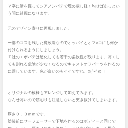
Ｖ字に溝を掘ってシアノンパテで埋め戻し軽く均せばあっとい
う間に綺麗になります。
元のデザイン寄りに再現しました。
一部のコスを残した魔改造なのでオッパイとオマ○コにも何か
付けられるようにしましょう。
Ｔ社のエポパテは硬化しても若干の柔軟性が残ります。薄くし
ても割れる危険が少なくなるのでキャストオフパーツを作るの
に適しています。色が白いのもイイですね。o(^-^)oﾆｺ
オリジナルの模様もアレンジして加えてみます。
なんせ薄いので筋彫りも注意しないと突き抜けてしまいます。
厚さ０．３ｍｍです。
塗装前にサーフェーサーで下地を作るのはボディーと同じで