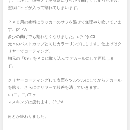
す。しかし、薄モノである為にうっかり曲げてしまった場合、
塗膜にヒビが入って割れてしまいます。
ＰＶＣ用の塗料にラッカーのサフを混ぜて無理やり吹いていま
す。(;^_^A
多少の曲げでも割れなくなりました。o(^-^)oﾆｺ
元々のバストカップと同じカラーリングにします。仕上げはク
リヤーでコーティング。
胸元の「09」をＰＣに取り込んでデカールにして再現しま
す。
クリヤーコーティングして表面をツルツルにしてからデカール
を貼り、さらにクリヤーで段差を消していきます。
ε=(￣。￣;)フゥ
マスキングは疲れます。(;^_^A
何とか終わりました。