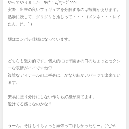
やってやりました！Ψ(*｀Д´*)Ψｸﾞﾍﾍﾍ!!
実際、出来の良いフィギュアを分解するのは抵抗があります。
熱湯に浸して、グリグリと捻じって・・・ゴメンネ・・・レイ
たん。(^。^;)
顔はコンパチ仕様になっています。
どちらも魅力的です。個人的には半開きの口のちょっとセクシ
ーな表情がイイですね♡
複雑なディテールの上半身は、かなり細かいパーツで出来てい
ます。
安易に塗り分けにしない作りも好感が持てます。
透けてる感じなのかな？
うーん。そはもうちょっと頑張ってほしかったなー。(;^_^A