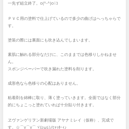
一先ず組立終了。o(^-^)oﾆｺ
ＰＶＣ用の塗料で仕上げているので多少の曲げはへっちゃらで
す。
塗装の際には裏面にも吹き込んでしまいます。
素肌に触れる部分なだけに、このままでは色移りしかねませ
ん。
スポンジペーパーで吹き漏れた塗料を削ります。
成形色なら色移りの心配はありません。
粘着剤を綿棒に取り、薄く塗っていきます。全面ではなく部分
的にちょこっと塗れていれば十分貼り付きます。
ヱヴァンゲリヲン新劇場版 アヤナミレイ（仮称）、完成で
す。☆⌒v⌒v⌒ヾ(≧ω≦)ﾉﾋｬｯﾎｰｨ♪