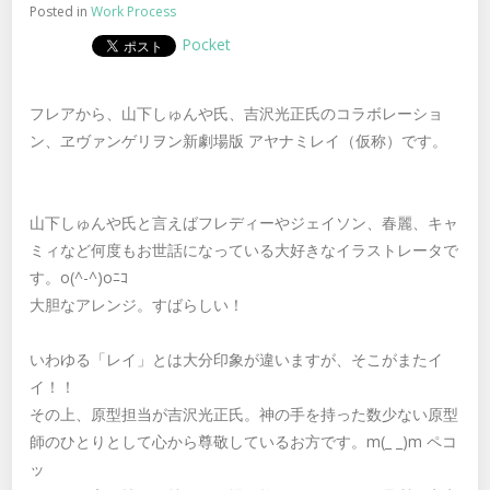
Posted in
Work Process
Pocket
フレアから、山下しゅんや氏、吉沢光正氏のコラボレーショ
ン、ヱヴァンゲリヲン新劇場版 アヤナミレイ（仮称）です。
山下しゅんや氏と言えばフレディーやジェイソン、春麗、キャ
ミィなど何度もお世話になっている大好きなイラストレータで
す。o(^-^)oﾆｺ
大胆なアレンジ。すばらしい！
いわゆる「レイ」とは大分印象が違いますが、そこがまたイ
イ！！
その上、原型担当が吉沢光正氏。神の手を持った数少ない原型
師のひとりとして心から尊敬しているお方です。m(_ _)m ペコ
ッ