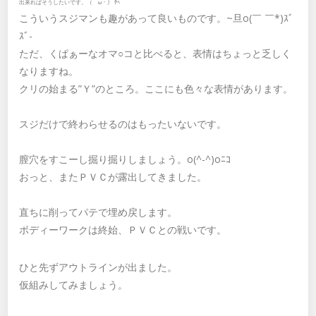
出来ればそうしたいです。（ゝω・） ﾃﾍ
こういうスジマンも趣があって良いものです。~旦o(￣ ￣*)ｽﾞ
ｽﾞ-
ただ、くぱぁーなオマ○コと比べると、表情はちょっと乏しく
なりますね。
クリの始まる”Ｙ”のところ。ここにも色々な表情があります。
スジだけで終わらせるのはもったいないです。
膣穴をすこーし掘り掘りしましょう。o(^-^)oﾆｺ
おっと、またＰＶＣが露出してきました。
直ちに削ってパテで埋め戻します。
ボディーワークは終始、ＰＶＣとの戦いです。
ひと先ずアウトラインが出ました。
仮組みしてみましょう。