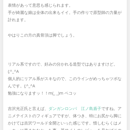
表情があって意思も感じられます。
手が綺麗な娘は全体の出来もイイ。手の作りで原型師の力量が
計れます。
やはりこの方の真骨頂は脚でしょう。
リアル系ですので、好みの分かれる造型ではありますけど。
(;^_^A
個人的にリアル系がスキなので、このラインがめっちゃツボな
んです。(;^_^A
勉強になりますッ！！m(_ _)m ペコッ
吉沢光正氏と言えば、
ダンガンロンパ 江ノ島盾子
ですね。ア
ニメテイストのフィギュアですが、体つき、特にお尻から脚に
かけては吉沢ワールド全開といった感じです。惜しむらくはメ