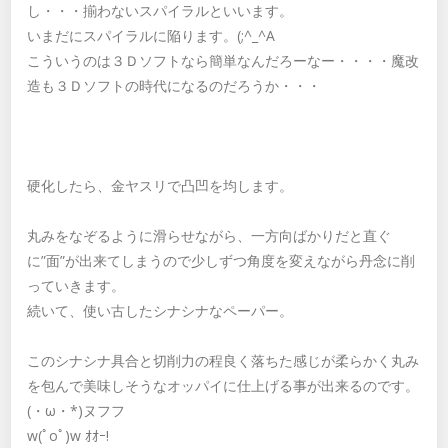
し・・・揃わないスパイラルといいます。
いまだにスパイラルに陥ります。(;^_^A
こういうのは３Ｄソフトなら簡単なんだろーなー・・・・魔改
造も３Ｄソフトの時代になるのだろうか・・・
硬化したら、金ヤスリで凸凹を均します。
丸みをなぞるように滑らせながら、一方向ばかりだと直ぐ
に”面”が出来てしまうので少しずつ角度を変えながら丹念に削
っていきます。
続いて、使い古したシナシナなペーパー。
このシナシナ具合と切削力の程良く落ちた感じが柔らかく丸み
を包んで美味しそうなオッパイに仕上げる事が出来るのです。
(・ω・*)ヌフフ
w(ﾟoﾟ)w ｵｵｰ!