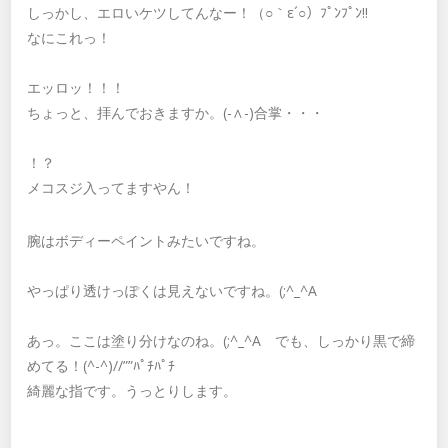
しっかし、エロいケツしてんなー！（○｀ε´○）ﾌﾟﾝﾌﾟﾝ!!
なにこれっ！
エッロッ！！！
ちょっと、拝んでおきますか。(-∧-)合掌・・・
！？
メコスジ入ってますやん！
腕はボディーペイントみたいですね。
やっぱり透けっぽくは見えないですね。(;^_^A
あっ。ここは塗り分けなのね。(;^_^A でも、しっかり黒で締
めてる！(^-^)//””ﾊﾟﾁﾊﾟﾁ
綺麗な指です。うっとりします。