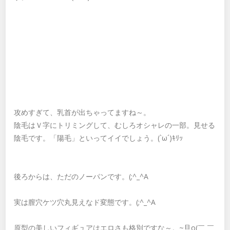
攻めすぎて、乳首が出ちゃってますね～。
陰毛はＶ字にトリミングして、むしろオシャレの一部。見せる
陰毛です。「陽毛」といってイイでしょう。(`ω´)ｷﾘｯ
後ろからは、ただのノーパンです。(;^_^A
実は膣穴ケツ穴丸見えなド変態です。(;^_^A
原型の美しいフィギュアはエロさも格別ですな～。~旦o(￣ ￣