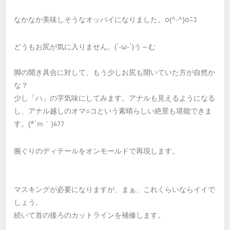
なかなか美味しそうなオッパイになりました。o(^-^)oﾆｺ
どうもお尻が気に入りません。(´-ω-`)う～む
脚の開き具合に対して、もう少しお尻も開いていた方が自然か
な？
少し「ハ」の字気味にしてみます。アナルも見えるようになる
し、アナル越しのオマ○コという素晴らしい絶景も堪能できま
す。(*´ｍ｀)ﾑﾌﾌ
腕ぐりのディテールをオンモールドで再現します。
マスキングが必要になりますが、まぁ、これくらいならイイで
しょう。
続いて首の後ろのカットラインを補修します。