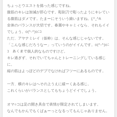
ちょっとウエストを捻った感じですね。
腹筋のキレは加減が肝心です。彫刻刀で彫ったようにキレてい
る腹筋はダメです。たまーにそういう娘いますね。(;^_^A
全体のバランスが大切です。春麗やキャミィなら、それもイイ
でしょう。o(^-^)oﾆｺ
ただ、アヤナミレイ（仮称）は、そんな感じじゃないです。
「こんな感じだろうなー」っていうのがイイんです。o(^-^)oﾆ
ｺ あくまで個人的なものですけど。
キレ過ぎず、それでいてちゃんとトレーニングしている感じ
に。
縦の筋はよっぽどのデブでなければフツーにあるものです。
一方、横のキレはへその上うえに緩ーくある感じ。
これくらいがバランスとしてもちょうどイイでしょう。
オマ○コは足の開き具合で表情が限定されてしまいます。
なんでもかんでもくぱぁーっとなるってもんじゃありません。