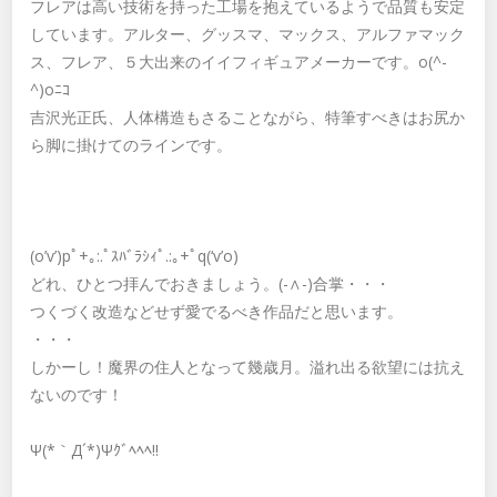
フレアは高い技術を持った工場を抱えているようで品質も安定
しています。アルター、グッスマ、マックス、アルファマック
ス、フレア、５大出来のイイフィギュアメーカーです。o(^-
^)oﾆｺ
吉沢光正氏、人体構造もさることながら、特筆すべきはお尻か
ら脚に掛けてのラインです。
(o’v’)pﾟ+｡:.ﾟｽﾊﾞﾗｼｨﾟ.:｡+ﾟq(‘v’o)
どれ、ひとつ拝んでおきましょう。(-∧-)合掌・・・
つくづく改造などせず愛でるべき作品だと思います。
・・・
しかーし！魔界の住人となって幾歳月。溢れ出る欲望には抗え
ないのです！
Ψ(*｀Д´*)Ψｸﾞﾍﾍﾍ!!