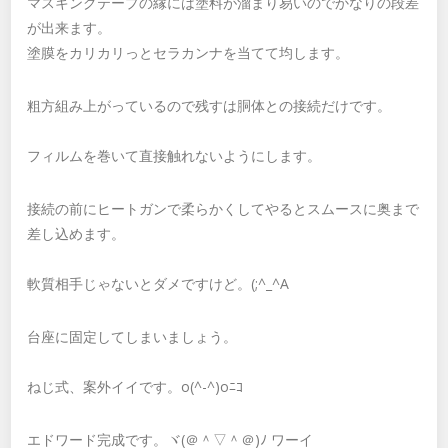
マスキングテープの縁には塗料が溜まり易いのでかなりの段差
が出来ます。
塗膜をカリカリっとセラカンナを当てて均します。
粗方組み上がっているので残すは胴体との接続だけです。
フィルムを巻いて直接触れないようにします。
接続の前にヒートガンで柔らかくしてやるとスムースに奥まで
差し込めます。
軟質相手じゃないとダメですけど。(;^_^A
台座に固定してしまいましょう。
ねじ式、案外イイです。o(^-^)oﾆｺ
エドワード完成です。ヾ(＠＾▽＾＠)ﾉ ワーイ