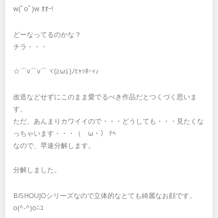
w(ﾟoﾟ)w ｵｵｰ!
どーなってるのかな？
チラ・・・
☆⌒v⌒v⌒ヾ(≧ω≦)ﾉﾋｬｯﾎｰｨ♪
改造などせずにこのまま愛でるべき作品だとつくづく思いま
す。
ただ、あんまりカワイイので・・・どうしても・・・見たくな
っちゃいます・・・（ゝω・） ﾃﾍ
なので、早速分解します。
分解しました。
BISHOUJOシリーズなので立体的なとても綺麗なお顔です。
o(^-^)oﾆｺ