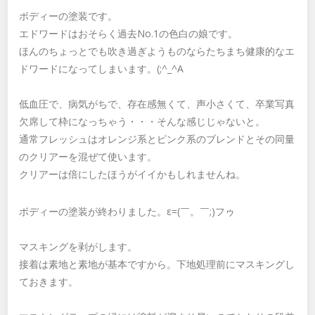
ボディーの塗装です。
エドワードはおそらく過去No.1の色白の娘です。
ほんのちょっとでも吹き過ぎようものならたちまち健康的なエ
ドワードになってしまいます。(;^_^A
低血圧で、病気がちで、存在感無くて、声小さくて、卒業写真
欠席して枠になっちゃう・・・そんな感じじゃないと。
通常フレッシュはオレンジ系とピンク系のブレンドとその同量
のクリアーを混ぜて使います。
クリアーは倍にしたほうがイイかもしれませんね。
ボディーの塗装が終わりました。ε=(￣。￣;)フゥ
マスキングを剥がします。
接着は素地と素地が基本ですから。下地処理前にマスキングし
ておきます。