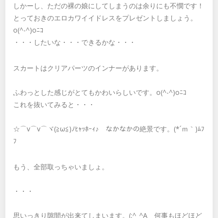
しかーし、ただの裸の娘にしてしまうのは余りにも不憫です！
とっておきのエロカワイイドレスをプレゼントしましょう。
o(^-^)oﾆｺ
・・・したいな・・・できるかな・・・
スカートはクリアパーツのインナーがあります。
ふわっとした感じがとてもかわいらしいです。o(^-^)oﾆｺ
これを抜いてみると・・・
☆⌒v⌒v⌒ヾ(≧ω≦)ﾉﾋｬｯﾎｰｨ♪ なかなかの絶景です。(*´ｍ｀)ﾑﾌ
ﾌ
もう、全部取っちゃいましょ。
・・・
思いっきり隙間が出来てしまいます。(;^_^A 何事もほどほど