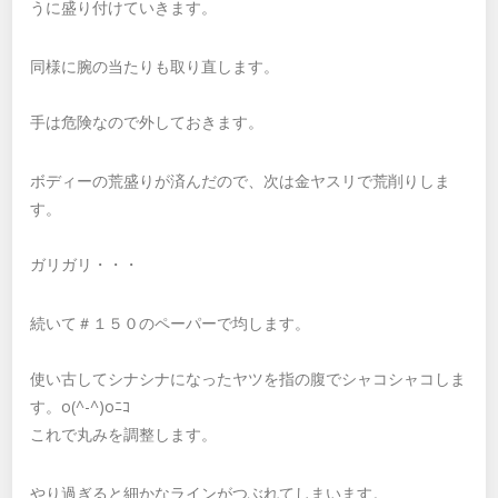
うに盛り付けていきます。
同様に腕の当たりも取り直します。
手は危険なので外しておきます。
ボディーの荒盛りが済んだので、次は金ヤスリで荒削りしま
す。
ガリガリ・・・
続いて＃１５０のペーパーで均します。
使い古してシナシナになったヤツを指の腹でシャコシャコしま
す。o(^-^)oﾆｺ
これで丸みを調整します。
やり過ぎると細かなラインがつぶれてしまいます。