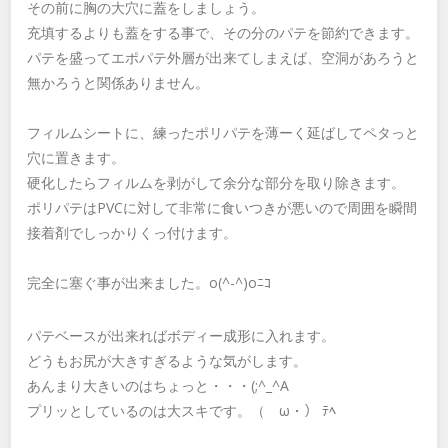
その前に胸の大穴に蓋をしましょう。
充填するよりも蓋をする事で、その分のパテを節約できます。
パテを盛ってエポパテ外層が出来てしまえば、空洞があろうと
無かろうと関係ありません。
フィルムシートに、練ったポリパテを薄ーく延ばしてペタっと
穴に置きます。
硬化したらフィルムを剥がして余分な部分を取り除きます。
ポリパテはPVCに対して非常に食いつきが悪いので周囲を瞬間
接着剤でしっかりくっ付けます。
完全に塞ぐ事が出来ました。o(^-^)oﾆｺ
パテベースが出来ればボディー成形に入れます。
どうもお尻が大きすぎるような気がします。
あんまり大きいのはちょっと・・・(;^_^A
プリッとしているのは大スキです。（ゝω・） ﾃﾍ