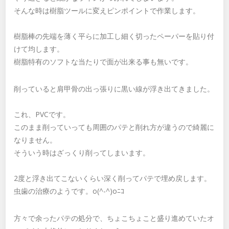
そんな時は樹脂ツールに変えピンポイントで作業します。
樹脂棒の先端を薄く平らに加工し細く切ったペーパーを貼り付
けて均します。
樹脂特有のソフトな当たりで面が出来る事も無いです。
削っていると肩甲骨の出っ張りに黒い線が浮き出てきました。
これ、PVCです。
このまま削っていっても周囲のパテと削れ方が違うので綺麗に
なりません。
そういう時はざっくり削ってしまいます。
2度と浮き出てこないくらい深く削ってパテで埋め戻します。
虫歯の治療のようです。o(^-^)oﾆｺ
方々で余ったパテの処分で、ちょこちょこと盛り進めていたオ