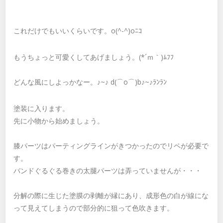
これだけでもいいくらいです。o(^-^)oﾆｺ
もうちょっと可愛くしてあげましょう。(*´ｍ｀)ﾑﾌﾌ
どんな風にしよっかなー。♪~♪ d(⌒o⌒)b♪~♪ﾗﾝﾗﾝ
塗装に入ります。
先に小物から始めましょう。
膝パーツはパーティングラインがきつかったのでリペが必要で
す。
バンドぐるぐる巻きの太腿パーツは弄っていませんが・・・
分解の際に生じた塗膜の剥離が縁にあり、成形色の白が線にな
って見えてしまうので部分的に狙って色吹きます。