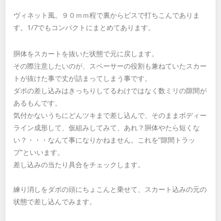
ヴィネット風。９０ｍｍ程で裏からビスで打ちこんでありま
す。1/7でもコンパクトにまとめてあります。
胴体をスカートを抜いた状態で元に戻します。
その際注意したいのが、スペーサーの役割も兼ねていたスカー
トが抜けた事で丈が詰まってしまう事です。
ダボの差し込みはきっちりしてるわけではなく数ミリの隙間が
あるもんです。
気付かないうちにどんツキまで差し込んで、そのままボディー
ライン成形して、仮組みしてみて、あれ？胴体やたら短くな
い？・・・なんて事になりかねません。これを”隙間トラッ
プ”といいます。
差し込みの当たり具合をチェックします。
練り消しをダボの頭にちょこんと乗せて、スカート込みの元の
状態で差し込んでみます。