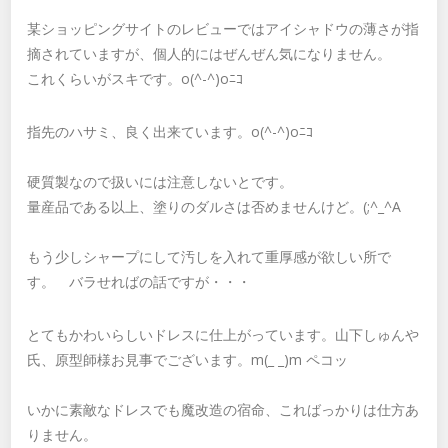
某ショッピングサイトのレビューではアイシャドウの薄さが指
摘されていますが、個人的にはぜんぜん気になりません。
これくらいがスキです。o(^-^)oﾆｺ
指先のハサミ、良く出来ています。o(^-^)oﾆｺ
硬質製なので扱いには注意しないとです。
量産品である以上、塗りのダルさは否めませんけど。(;^_^A
もう少しシャープにして汚しを入れて重厚感が欲しい所で
す。 バラせればの話ですが・・・
とてもかわいらしいドレスに仕上がっています。山下しゅんや
氏、原型師様お見事でございます。m(_ _)m ペコッ
いかに素敵なドレスでも魔改造の宿命、こればっかりは仕方あ
りません。