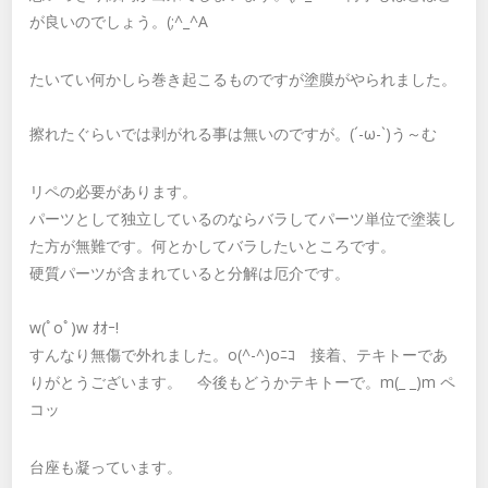
が良いのでしょう。(;^_^A
たいてい何かしら巻き起こるものですが塗膜がやられました。
擦れたぐらいでは剥がれる事は無いのですが。(´-ω-`)う～む
リペの必要があります。
パーツとして独立しているのならバラしてパーツ単位で塗装し
た方が無難です。何とかしてバラしたいところです。
硬質パーツが含まれていると分解は厄介です。
w(ﾟoﾟ)w ｵｵｰ!
すんなり無傷で外れました。o(^-^)oﾆｺ 接着、テキトーであ
りがとうございます。 今後もどうかテキトーで。m(_ _)m ペ
コッ
台座も凝っています。