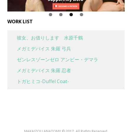
WORK LIST
彼女、お借りします 水原千鶴
メガミデバイス 朱羅 弓兵
ゼンレスゾーンゼロ アンビー・デマラ
メガミデバイス 朱羅 忍者
トガヒミコ-Duffel Coat-
喜多川海夢 水着Ver
魔女の旅々 イレイナ 休息 ver.
ボンバーガール グリムアロエ ベリーダンスver.
生転したらスライムだった件 ミリム・ナーヴァ
MAKAIZOU ANATOMY © 2017. All Rights Reserved.