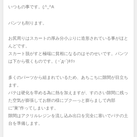
いつもの事です。(;^_^A
パンツも削ります。
お尻周りはスカートの厚み分小ぶりに造形されている事がほと
んどです。
スカート脱がすと極端に貧相になるのはそのせいです。パンツ
は下から覗くものです。( ｰ`дｰ´)ｷﾘｯ
多くのパーツから組まれているため、あちこちに隙間が目立ち
ます。
パテは硬化を早める為に熱を加えますが、すのさい隙間に残っ
た空気が膨張してお餅の様にプク―っと膨らまして内部
に”巣”作ってしまいます。
隙間はアクリルレジンを流し込み出口を完全に塞いでパテの土
台を準備します。