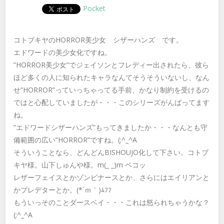
Pocket
コトブキヤのHORROR美少女 シザーハンズ です。
エドワードの美少女化ですね。
”HORROR美少女”でジェイソンとフレディー出されたら、彼ら
ほど多くの人に知られたキャラなんてそうそういないし、なん
せ”HORROR”っていっちゃってる手前、かなり制約を受けるの
ではと心配していましたが・・・このシリーズがんばってます
ね。
”エドワードシザーハンズ”もってきましたか・・・なんとも守
備範囲の広い”HORROR”ですね。(;^_^A
そういうことなら、どんどんBISHOUJO化して下さい。コトブ
キヤ様。山下しゅんや様。m(_ _)m ペコッ
レザーフェイスとかゾンビナースとか、さらにはエイリアンと
かプレデターとか。(*´ｍ｀)ﾑﾌﾌ
もういっそのことダースベイ・・・これは怒られちゃうかな？
(;^_^A