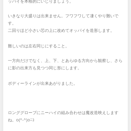
ッパイを本格的にいじりましょう。
いきなり大盛りは出来ません。フワフワして凄くやり難いで
す。
二回りほど小さい芯の上に改めてオッパイを造形します。
難しいのは左右同じにすること。
一方向だけでなく、上、下、とあらゆる方向から観察し、さら
に影の出来方も見つつ同じ形にします。
ボディーラインが出来あがりました。
ロンググローブにニーハイの組み合わせは魔改造映えします
ね。o(^-^)oﾆｺ