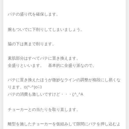
パテの盛り代を確保します。
腕もついでに下削りしてしまいましょう。
脇の下は奥まで削ります。
素肌部分はすべてパテに置き換えます。
全盛りといいます。 基本的に全盛り派なので。
パテに置き換えたほうが微妙なラインの調整が格段にし易くな
ります。o(^-^)oﾆｺ
パテの消費も激しいですけど・・・(;^_^A
チョーカーとの当たりを取り直します。
離型を施したチョーカーを仮組みして隙間にパテを押し込むよ