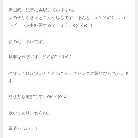
雰囲気、見事に再現していますね。
女の子ならきっとこんな感じです。ほんと。o(^-^)oﾆｺ ティ
ムバートンも納得するでしょう。o(^-^)oﾆｺ
髪の毛、凄いです。
見事な造型です。(^-^)//””ﾊﾟﾁﾊﾟﾁ
やはりこれが無いとただのゴシックパンクの娘になっちゃいま
す。
見せ方も絶妙です。o(^-^)oﾆｺ
抜かりありませんね。
素晴らしい！！