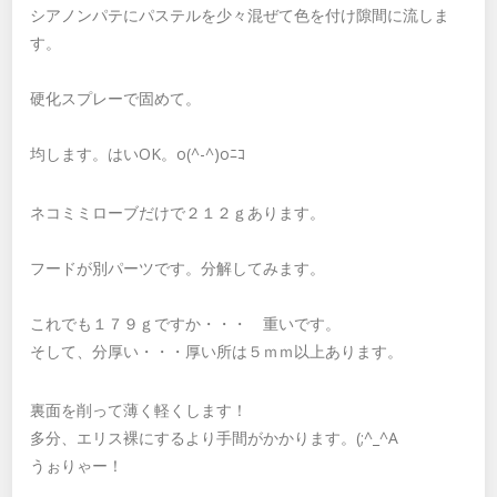
シアノンパテにパステルを少々混ぜて色を付け隙間に流しま
す。
硬化スプレーで固めて。
均します。はいOK。o(^-^)oﾆｺ
ネコミミローブだけで２１２ｇあります。
フードが別パーツです。分解してみます。
これでも１７９ｇですか・・・ 重いです。
そして、分厚い・・・厚い所は５ｍｍ以上あります。
裏面を削って薄く軽くします！
多分、エリス裸にするより手間がかかります。(;^_^A
うぉりゃー！