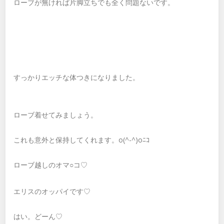
ローブが無ければ片脚立ちでも全く問題ないです。
すっかりエッチな体つきになりました。
ローブ着せてみましょう。
これも意外と保持してくれます。o(^-^)oﾆｺ
ローブ越しのオマ○コ♡
エリスのオッパイです♡
はい。どーん♡