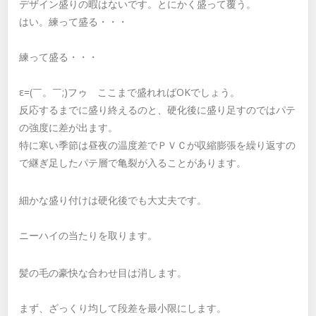
デザイン盛りの暇はないです。とにかく盛って覆う。
はい。練って盛る・・・
練って盛る・・・
ε=(￣。￣;)フゥ ここまで盛れればOKでしょう。
反応するまでに盛り終えるのと、硬化後に盛り足すのではパテ
の強度に差が出ます。
特に寒い季節は昼夜の温度差でＰＶＣが収縮膨張を繰り返すの
で継ぎ足したパテ層で亀裂が入ることがあります。
細かな盛り付けは硬化後でも大丈夫です。
ニーハイの当たりを取ります。
髪の毛の豪快な合わせ目は消します。
まず、ざっくり均して段差を最小限にします。