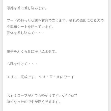
頭部を首に差し込みます。
フードの翻った状態を右肩で支えます。擦れの原因になるので
不織布シートを貼っています。
胴体を差し込んで・・・
左手をふくらみに潜り込ませて。
右腕を付けて・・・
エリス、完成です。ヾ(＠＾▽＾＠)ﾉ ワーイ
おぉ！ローブがとても軽そうです。o(^-^)oﾆｺ
薄くなったので中が良く見えます。