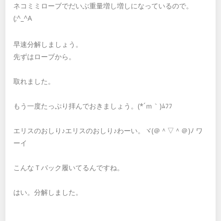
ネコミミローブでだいぶ重量増し増しになっているので。
(;^_^A
早速分解しましょう。
先ずはローブから。
取れました。
もう一度たっぷり拝んでおきましょう。(*´ｍ｀)ﾑﾌﾌ
エリスのおしり♪エリスのおしり♪わーい。ヾ(＠＾▽＾＠)ﾉ ワ
ーイ
こんなＴバック履いてるんですね。
はい。分解しました。