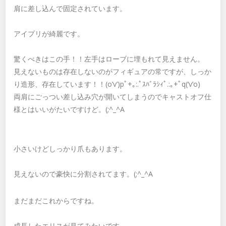
肩に差し込んで固定されています。
アイプリが綺麗です。
驚くべきはこの手！！左手はローブに埋もれて見えません。
見えないものは存在しないのがフィギュアの常ですが、しっか
り造形、存在しています！！(o’v’)pﾟ+｡:.ﾟｽﾊﾞﾗｼｨﾟ.:｡+ﾟq(‘v’o)
両肩にごっつい差し込み穴が開いてしまうのでキャストオフ仕
様とはいいがたいですけど。(;^_^A
小さいけどしっかり爪もあります。
見えないので豪快に分割されてます。(;^_^A
まだまだこれからですね。
成長したエリスが見てみたいです。