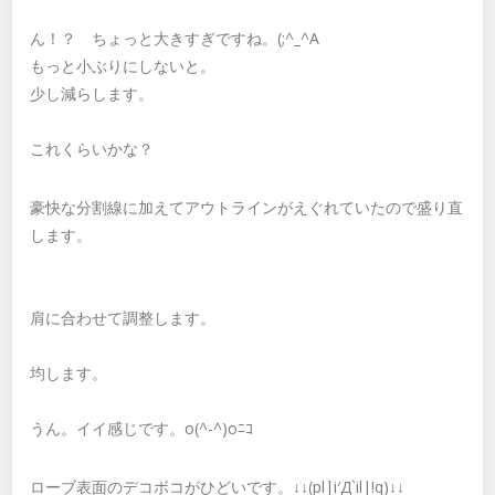
ん！？ ちょっと大きすぎですね。(;^_^A
もっと小ぶりにしないと。
少し減らします。
これくらいかな？
豪快な分割線に加えてアウトラインがえぐれていたので盛り直
します。
肩に合わせて調整します。
均します。
うん。イイ感じです。o(^-^)oﾆｺ
ローブ表面のデコボコがひどいです。↓↓(pl|i′Д`il|!q)↓↓