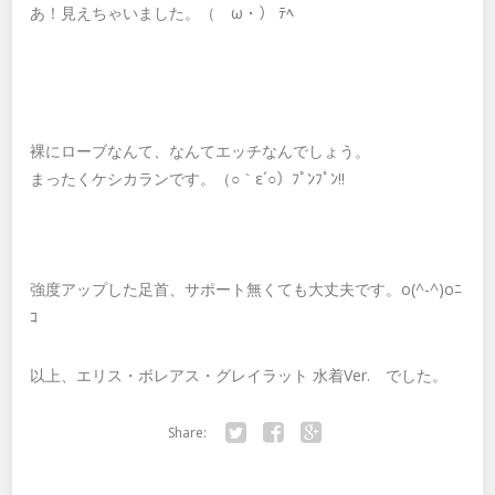
あ！見えちゃいました。（ゝω・） ﾃﾍ
裸にローブなんて、なんてエッチなんでしょう。
まったくケシカランです。（○｀ε´○）ﾌﾟﾝﾌﾟﾝ!!
強度アップした足首、サポート無くても大丈夫です。o(^-^)oﾆ
ｺ
以上、エリス・ボレアス・グレイラット 水着Ver. でした。
Share:
Twitter
Facebook
Google+