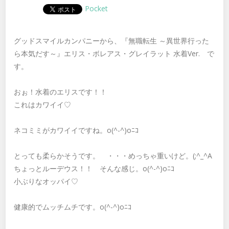
Pocket
グッドスマイルカンパニーから、『無職転生 ～異世界行った
ら本気だす～』エリス・ボレアス・グレイラット 水着Ver. で
す。
おぉ！水着のエリスです！！
これはカワイイ♡
ネコミミがカワイイですね。o(^-^)oﾆｺ
とっても柔らかそうです。 ・・・めっちゃ重いけど。(;^_^A
ちょっとルーデウス！！ そんな感じ。o(^-^)oﾆｺ
小ぶりなオッパイ♡
健康的でムッチムチです。o(^-^)oﾆｺ