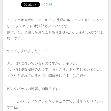
Pocket
アルファオメガのコードギアス 反逆のルルーシュ R2 シャー
リー･フェネット 水泳部カフェVer.です。
原作、１、２回しか見たことありませんが、かわいいので問題
無しです。
やってしまいました・・・
ダボは頭に付いているものですが、ボキッと。
ダボだけ硬質樹脂のようで、あっさりと逝ってしまいました。
あたりも取れているので、問題無しです！(`ω´)ｷﾘｯ
ピンクパールの綺麗な御御足です。
・・・がパーティングラインが目立つので、補修＆リペイント
ですね。