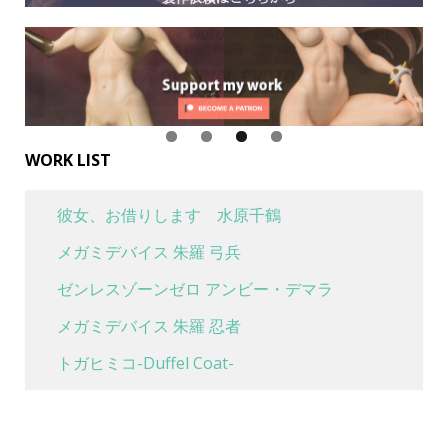
WORK LIST
彼女、お借りします 水原千鶴
メガミデバイス 朱羅 弓兵
ゼンレスゾーンゼロ アンビー・デマラ
メガミデバイス 朱羅 忍者
トガヒミコ-Duffel Coat-
喜多川海夢 水着Ver
魔女の旅々 イレイナ 休息 ver.