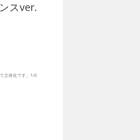
スver.
立体化です。1/6