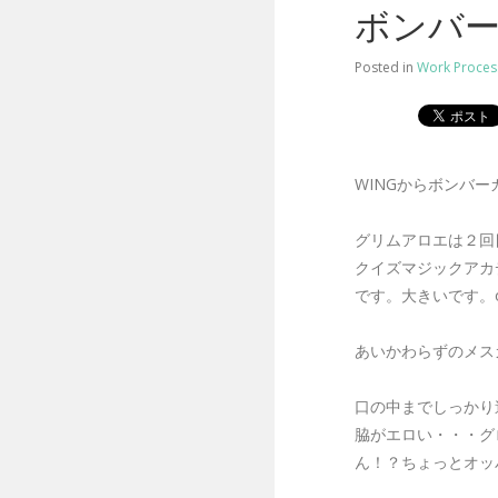
ボンバー
Posted in
Work Proces
WINGからボンバーガ
グリムアロエは２回
クイズマジックアカ
です。大きいです。o(^
あいかわらずのメス
口の中までしっかり造形されて
脇がエロい・・・グロス
ん！？ちょっとオッ