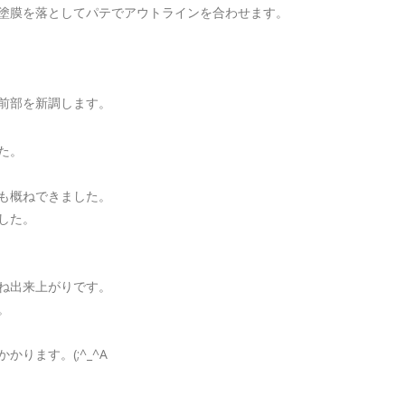
塗膜を落としてパテでアウトラインを合わせます。
前部を新調します。
た。
も概ねできました。
した。
ね出来上がりです。
。
かります。(;^_^A
。