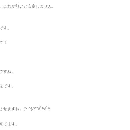
。これが無いと安定しません。
です。
て！
ですね。
先です。
すね。(^-^)//””ﾊﾟﾁﾊﾟﾁ
来てます。