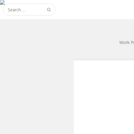
Search
for:
Work P