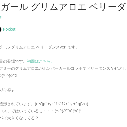
ガール グリムアロエ ベリーダン
s
Pocket
ール グリムアロエ ベリーダンスver. です。
目の登場です。
初回はこちら。
デミーのグリムアロエがボンバーガールコラボでベリーダンスＶer.として
-^)oﾆｺ
ガキ感よ！
います。(o’v’)pﾟ+｡:.ﾟｽﾊﾞﾗｼｨﾟ.:｡+ﾟq(‘v’o)
まではいっているし・・・(^-^)//””ﾊﾟﾁﾊﾟﾁ
パイ大きくなってる？