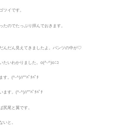
ゴツイです。
ったのでたっぷり拝んでおきます。
だんだん見えてきましたよ。パンツの中が♡
いわかりました。o(^-^)oﾆｺ
^-^)//””ﾊﾟﾁﾊﾟﾁ
(^-^)//””ﾊﾟﾁﾊﾟﾁ
ば尻尾と翼です。
ないと。