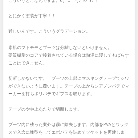
こういうとこなんですよ。d(＇ｪ＇*)ｸﾞｯｼﾞｮﾌﾞ!!
とにかく塗装が丁寧！！
難しいんです。こういうグラデーション。
素肌のフトモモとブーツは分離しないといけません。
硬質樹脂のコアで接着されている場合は熱湯に浸してもばらす
ことはできません。
切断しかないです。 ブーツの上部にマスキングテープでシワ
ができないように覆います。テープの上からシアノンパテでマ
ーカーを打ちポリパテでギプスを取ります。
テープのやや上あたりで切断します。
ブーツ内に残った案外は霧に除去します。内部をPVAとワック
スで入念に離型をしてエポパテを詰めてソケットを再建しま