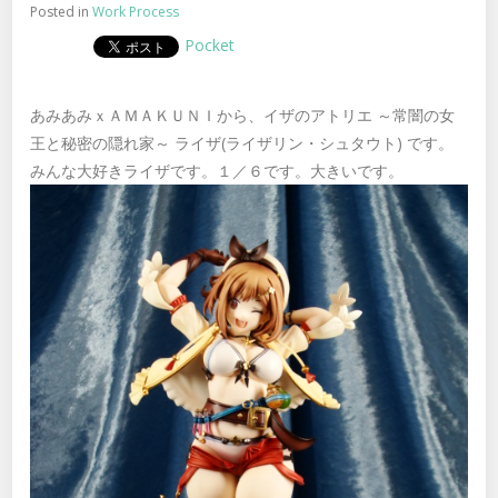
Posted in
Work Process
Pocket
あみあみｘＡＭＡＫＵＮＩから、イザのアトリエ ～常闇の女
王と秘密の隠れ家～ ライザ(ライザリン・シュタウト) です。
みんな大好きライザです。１／６です。大きいです。