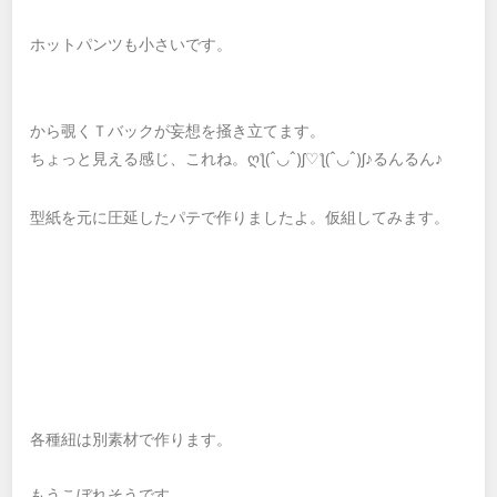
ホットパンツも小さいです。
から覗くＴバックが妄想を掻き立てます。
ちょっと見える感じ、これね。ღƪ(ˆ◡ˆ)ʃ♡ƪ(ˆ◡ˆ)ʃ♪るんるん♪
型紙を元に圧延したパテで作りましたよ。仮組してみます。
各種紐は別素材で作ります。
もうこぼれそうです。