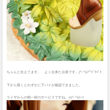
ちゃんと生えてます。 よく出来た台座です。(^-^)//””ﾊﾟﾁﾊﾟﾁ
下から覗くとわずかに下パイが確認できました。
ライザからの精一杯のサービスですね。o(^-^)oﾆｺ