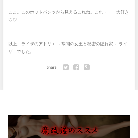
ここ。このホットパンツから見えるこれね。これ・・・大好き
♡♡
以上、ライザのアトリエ ～常闇の女王と秘密の隠れ家～ ライ
ザ でした。
Share:
Twitter
Facebook
Google+