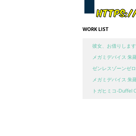
WORK LIST
彼女、お借りします
メガミデバイス 朱羅
ゼンレスゾーンゼロ 
メガミデバイス 朱羅
トガヒミコ-Duffel Co
喜多川海夢 水着Ver
魔女の旅々 イレイナ 休
ボンバーガール グリム
生転したらスライムだ