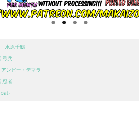
 水原千鶴
 弓兵
アンビー・デマラ
 忍者
at-
息 ver.
アロエ ベリーダンスver.
った件 ミリム・ナーヴァ