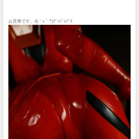
お見事です。d(＇ｪ＇*)ｸﾞｯｼﾞｮﾌﾞ!!