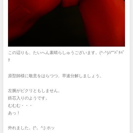
この辺りも、たいへん素晴らしゅうございます。(^-^)//””ﾊﾟﾁﾊﾟ
ﾁ
原型師様に敬意をはらつつ、早速分解しましょう。
左腕がピクリともしません。
鉄芯入りのようです。
むむむ・・・
あっ！
外れました。(^。^;) ホッ