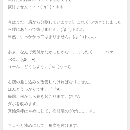
抜けません・・・(;´д｀)トホホ
今はまだ、肩から分割していますが、これくっつけてしまった
ら腰にあたって抜けません。(;´д｀)トホホ
当然、引っかかってはまりません。(;´д｀)トホホ
あぁ、なんで気付かなかったかなー、まったく・・・ハァ
○oо｡…(-Д-｀●)
うーん、どうしよう。(´-ω-`)う～む
右腕の差し込みを改善しなければなりません。
ほんとうっかりです。(;^_^A
毎回、何かしら巻き起こります。(;^_^A
ダボを改めます。
真鍮角棒はやめにして、樹脂製のダボにします。
ちょっと浅めにして、角度を付けます。