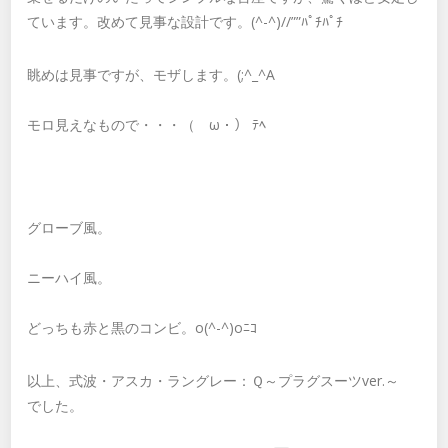
ています。改めて見事な設計です。(^-^)//””ﾊﾟﾁﾊﾟﾁ
眺めは見事ですが、モザします。(;^_^A
モロ見えなもので・・・（ゝω・） ﾃﾍ
グローブ風。
ニーハイ風。
どっちも赤と黒のコンビ。o(^-^)oﾆｺ
以上、式波・アスカ・ラングレー：Ｑ～プラグスーツver.～
でした。