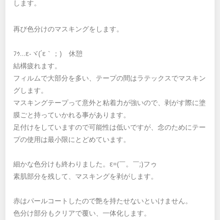
します。
再び色分けのマスキングをします。
ﾌｩ…ε-ヾ(´ε｀；)ゝ休憩
結構疲れます。
フィルムで大部分を多い、テープの間はラテックスでマスキン
グします。
マスキングテープって意外と粘着力が強いので、剥がす際に塗
膜ごと持っていかれる事があります。
足付けをしていますので可能性は低いですが、念のためにテー
プの使用は最小限にとどめています。
細かな色分けも終わりました。ε=(￣。￣;)フゥ
素肌部分を残して、マスキングを剥がします。
赤はパールコートしたので艶を持たせないといけません。
色分け部分もクリアで覆い、一体化します。