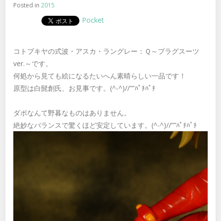
Posted in
2015
Pocket
コトブキヤの式波・アスカ・ラングレー：Ｑ～プラグスーツ
ver.～です。
何処から見ても絵になるたいへん素晴らしい一品です！
原型は白髭創氏、お見事です。(^-^)//””ﾊﾟﾁﾊﾟﾁ
ダボなんて野暮なものはありません。
絶妙なバランスで驚くほど安定しています。(^-^)//””ﾊﾟﾁﾊﾟﾁ