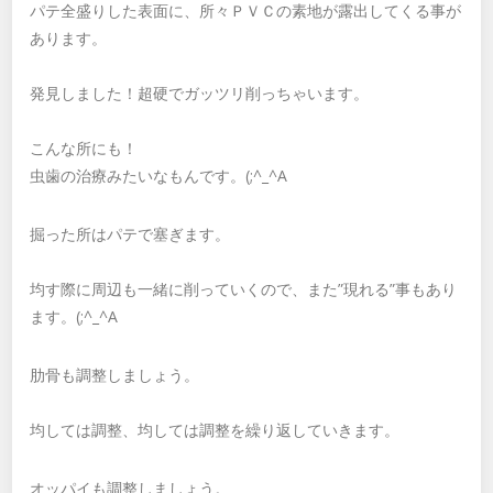
パテ全盛りした表面に、所々ＰＶＣの素地が露出してくる事が
あります。
発見しました！超硬でガッツリ削っちゃいます。
こんな所にも！
虫歯の治療みたいなもんです。(;^_^A
掘った所はパテで塞ぎます。
均す際に周辺も一緒に削っていくので、また”現れる”事もあり
ます。(;^_^A
肋骨も調整しましょう。
均しては調整、均しては調整を繰り返していきます。
オッパイも調整しましょう。