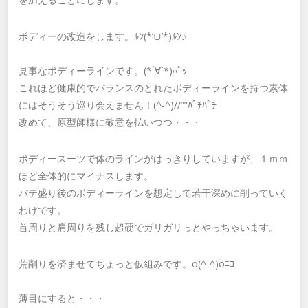
ボディーの改造をします。ﾙﾝ(*’∪’*)ﾙﾝ♪
見事なボディーラインです。(*´∀`*)ﾎﾟｯ
これほど健康的でバランスのとれたボディーラインを持つ素体
にはそうそう巡り会えません！(^-^)//””ﾊﾟﾁﾊﾟﾁ
改めて、原型師様に敬意を払いつつ・・・
ボディースーツで体のラインがはっきりしていますが、１ｍｍ
ほど全体的にマイナスします。
パテ盛り後のボディーラインを想定して若干深めに削っていく
わけです。
首周りと肩周りを残し超硬でガリガリっとやっちゃいます。
荒削りを済ませてちょっと仮組みです。o(^-^)oﾆｺ
薄目にすると・・・