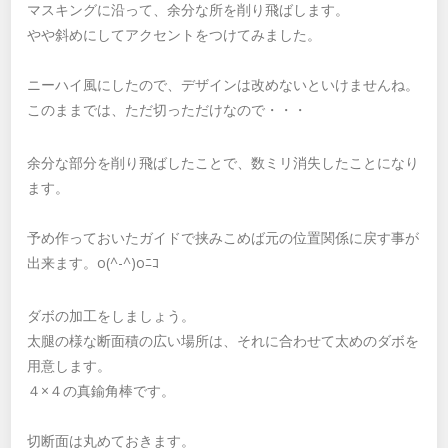
マスキングに沿って、余分な所を削り飛ばします。
やや斜めにしてアクセントをつけてみました。
ニーハイ風にしたので、デザインは改めないといけませんね。
このままでは、ただ切っただけなので・・・
余分な部分を削り飛ばしたことで、数ミリ消失したことになり
ます。
予め作っておいたガイドで挟みこめば元の位置関係に戻す事が
出来ます。o(^-^)oﾆｺ
ダボの加工をしましょう。
太腿の様な断面積の広い場所は、それに合わせて太めのダボを
用意します。
４×４の真鍮角棒です。
切断面は丸めておきます。