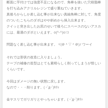
断面に芋付けでは強度不足になるので、角棒を抜いた穴樹脂棒
を打ち込みアクリルレジンで盛り重ねていきます。
真後ろからしか差し込む事が出来ない真鍮角棒に対して、角度
のついたこちらのダボはやや斜めから挿入出来ます。
クイッと突き出したお尻のせいで後ろにスペースのないアスカ
には、最適のダボといえます。o(^-^)oﾆｺ
問題なく差し込む事が出来ます。ヾ(＠＾▽＾＠)ﾉ ワーイ
それでは形状の改造に入りましょう。
テープの補修の造型はとても素晴らしく削ってしまうが惜しい
くらいです。
今回はダメージの無い状態に戻します。
なので・・・削ります。( ｰ`дｰ´)ｷﾘｯ
金ヤスリでガリガリとやっちゃいます。( ｰ`дｰ´)ｷﾘｯ