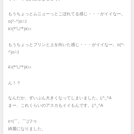
もうちょっとムニューっとこぼれてる感じ・・・がイイなー。
o(^-^)oﾆｺ
ﾙﾝ(*’∪’*)ﾙﾝ♪
もうちょっとプリンと上を向いた感じ・・・がイイなー。o(^-
^)oﾆｺ
ﾙﾝ(*’∪’*)ﾙﾝ♪
ん！？
なんだか、ずいぶん大きくなってしまいました。(;^_^A
まー、これくらいのアスカもイイもんです。(;^_^A
ε=(￣。￣;)フゥ
綺麗になりました。