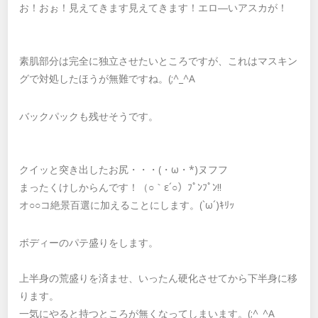
お！おぉ！見えてきます見えてきます！エロ―いアスカが！
素肌部分は完全に独立させたいところですが、これはマスキン
グで対処したほうが無難ですね。(;^_^A
バックパックも残せそうです。
クイッと突き出したお尻・・・(・ω・*)ヌフフ
まったくけしからんです！（○｀ε´○）ﾌﾟﾝﾌﾟﾝ!!
オ○○コ絶景百選に加えることにします。(`ω´)ｷﾘｯ
ボディーのパテ盛りをします。
上半身の荒盛りを済ませ、いったん硬化させてから下半身に移
ります。
一気にやると持つところが無くなってしまいます。(;^_^A