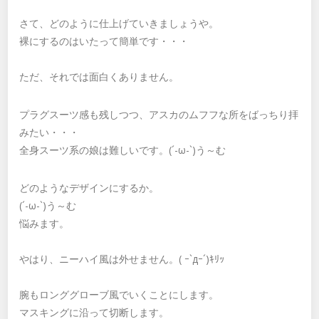
さて、どのように仕上げていきましょうや。
裸にするのはいたって簡単です・・・
ただ、それでは面白くありません。
プラグスーツ感も残しつつ、アスカのムフフな所をばっちり拝
みたい・・・
全身スーツ系の娘は難しいです。(´-ω-`)う～む
どのようなデザインにするか。
(´-ω-`)う～む
悩みます。
やはり、ニーハイ風は外せません。( ｰ`дｰ´)ｷﾘｯ
腕もロンググローブ風でいくことにします。
マスキングに沿って切断します。