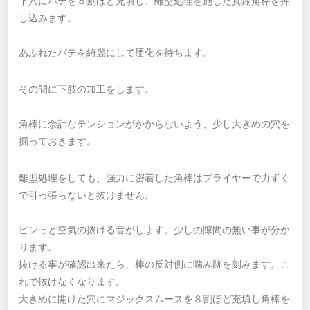
下穴にパテを８割ほど充填し、離型処理を施した真鍮角棒を押
し込みます。
あふれたパテを綺麗にして硬化を待ちます。
その間に下肢の加工をします。
角棒に余計なテンションがかからないよう、少し大きめの穴を
掘っておきます。
離型処理をしても、強力に密着した角棒はプライヤーで力ずく
で引っ張らないと抜けません。
ピンっと空気の抜ける音がします。少しの隙間の無い事が分か
ります。
抜ける事が確認出来たら、棒の反対側に噛み跡を刻みます。こ
れで抜けなくなります。
大きめに開けた穴にマジックスムースを８割ほど充填し角棒を