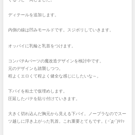
ディテールを追加します。
内側の線は凹みモールドです。スジボリしていきます。
オッパイに乳輪と乳首をつけます。
コンパチAパーツの魔改造デザインを検討中です。
元のデザインも踏襲しつつ。
程よくエロくて程よく健全な感じにしたいな～。
下パイを粘土で仮埋めします。
圧延したパテを貼り付けていきます。
大きく切れ込んだ胸元から見える下パイ。ノーブラなのでスー
ツ越しに浮き上がった乳首。これ重要とてもです。( ｰ`дｰ´)ｷﾘｯ