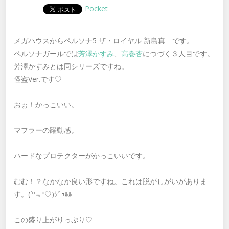
Pocket
メガハウスからペルソナ5 ザ・ロイヤル 新島真 です。
ペルソナガールでは
芳澤かすみ
、
高巻杏
につづく３人目です。
芳澤かすみとは同シリーズですね。
怪盗Ver.です♡
おぉ！かっこいい。
マフラーの躍動感。
ハードなプロテクターがかっこいいです。
むむ！？なかなか良い形ですね。これは脱がしがいがありま
す。
(´º
﹃
º♡)
ｼﾞｭﾙﾙ
この盛り上がりっぷり♡