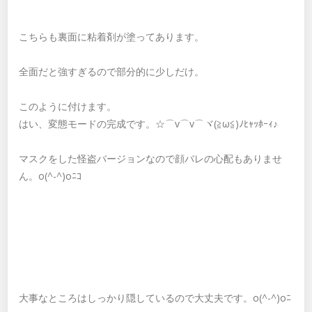
こちらも裏面に粘着剤が塗ってあります。
全面だと強すぎるので部分的に少しだけ。
このように付けます。
はい、変態モードの完成です。☆⌒v⌒v⌒ヾ(≧ω≦)ﾉﾋｬｯﾎｰｨ♪
マスクをした怪盗バージョンなので顔バレの心配もありませ
ん。o(^-^)oﾆｺ
大事なところはしっかり隠しているので大丈夫です。o(^-^)oﾆ