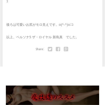
ｺ
後ろは可愛いお尻がモロ見えです。o(^-^)oﾆｺ
以上、ペルソナ5 ザ・ロイヤル 新島真 でした。
Share:
Twitter
Facebook
Google+