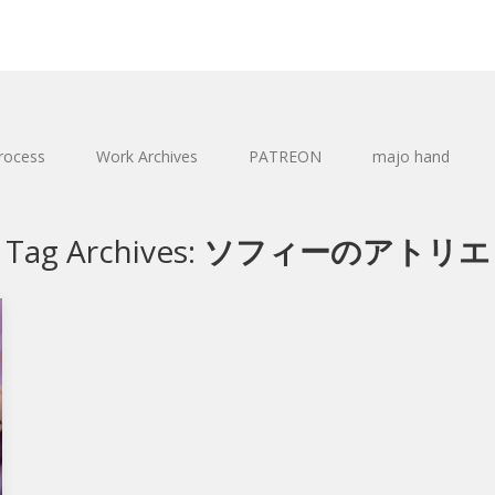
rocess
Work Archives
PATREON
majo hand
Tag Archives:
ソフィーのアトリエ
リ