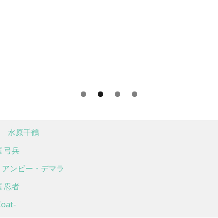
 水原千鶴
 弓兵
アンビー・デマラ
 忍者
at-