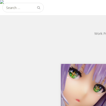
Search
for:
Work P
ソフィーのアトリエ ～不
思議な本の錬金術士～ プ
ラフタ
アルターからソフィーのアト
エ ～不思議な本の錬金術士～
プラフタ です。 さすがのア