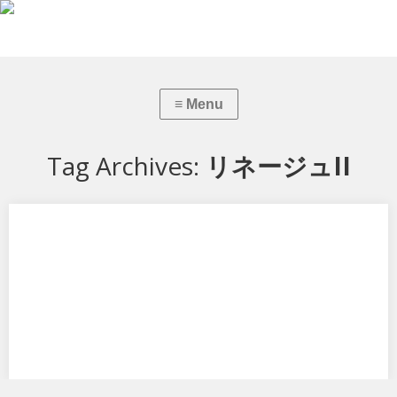
Tag Archives:
リネージュII
リネージュII ダークエルフ
マックスファクトリーからリネージュII ダークエルフ 褐色Ｖｅｒ．で
す。 数百体のフィギュアの見てき…