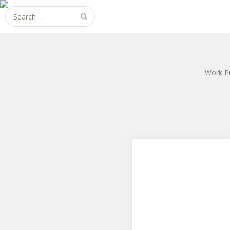
Search
for:
Work P
レーシングミク セパン
Ver.
フリーイングからレーシング
ク セパンVer.です。 フリーイ
ング？、グッスマ？・・・よ
わかりませ…