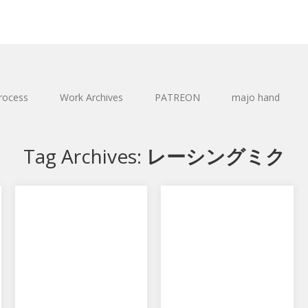
rocess
Work Archives
PATREON
majo hand
Tag Archives:
レーシングミク
レーシングミク 2011
レーシングミク 2013
ver.
ver.
ミ
ッドスマイルレーシングのレー
グッドスマイルレーシングのレ
シングミク2011です。
ーシングミク 2013 ver.です。
く
2013ver.に続き、今回は
グッドスマイルレーシン
2011ver.…
グ！？ ”…