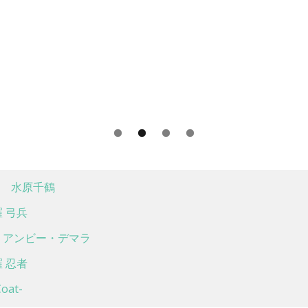
 水原千鶴
 弓兵
アンビー・デマラ
 忍者
at-