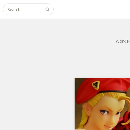
Search
for:
Work P
STREET FIGHTER美少女
キャミィ
コトブキヤのSTREET FIGHTER
美少女 キャミィです。「美少
女 春麗」に続く第2段です。パ
ッ…