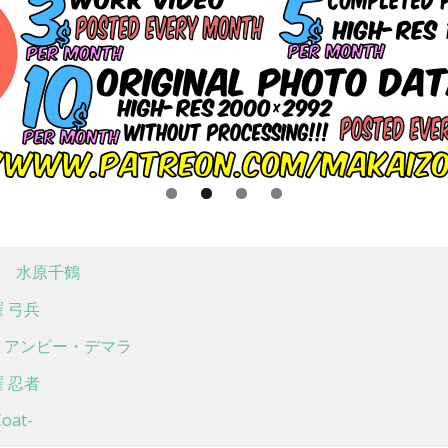
 水原千鶴
 弓兵
アンビー・デマラ
 忍者
at-