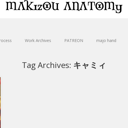
rocess
Work Archives
PATREON
majo hand
Tag Archives:
キャミィ