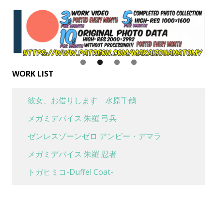
WORK LIST
彼女、お借りします 水原千鶴
メガミデバイス 朱羅 弓兵
ゼンレスゾーンゼロ アンビー・デマラ
メガミデバイス 朱羅 忍者
トガヒミコ-Duffel Coat-
喜多川海夢 水着Ver
魔女の旅々 イレイナ 休息 ver.