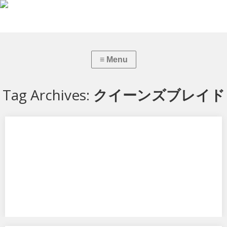
Tag Archives:
クイーンズブレイド
クイーンズブレイド 戦闘教官 アレイン (縛)
メガハウスからエクセレントモデル CORE クイーンズブレイド 戦闘教
官 アレイン (縛) です。フ…