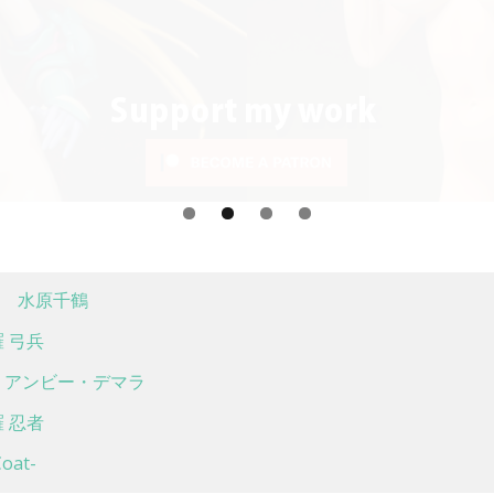
 水原千鶴
 弓兵
アンビー・デマラ
 忍者
at-