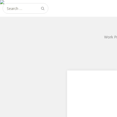
Search
for:
Work P
ソードアート・オンライ
ンII シノン
アクアマリンからソードアー
ト・オンラインII シノン で
す。 アクアマリンは……残念で
す。お世話にな…