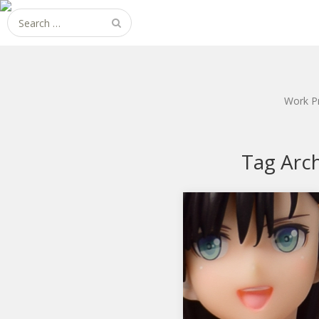
Search
for:
Work P
Tag Arc
シャイニング・ビーチヒ
ロインズ パイロン -水着
Ver.
フレアからシャイニング・ビ
チヒロインズ パイロン -水着
Ver.です。 パイロンは２人目