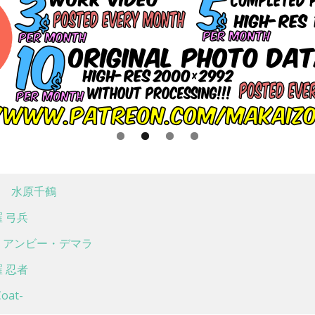
 水原千鶴
 弓兵
アンビー・デマラ
 忍者
at-