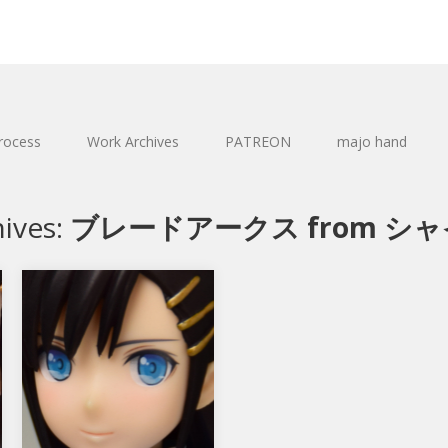
rocess
Work Archives
PATREON
majo hand
hives:
ブレードアークス from シ
ブレードアークス from
シャイニング 王白龍
アルファマックスのブレードア
ークス フロム シャイニング 王
ー
白龍 です。 シャイニングシ
リーズのキャ…