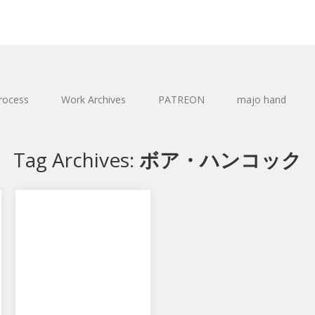
rocess
Work Archives
PATREON
majo hand
Tag Archives:
ボア・ハンコック
ワンピース“LIMITED
EDITION” ボア・ハン
コック Ver.BB
メガハウスから
Portrait.Of.Pirates ワンピー
ス“LIMITED EDITION”…