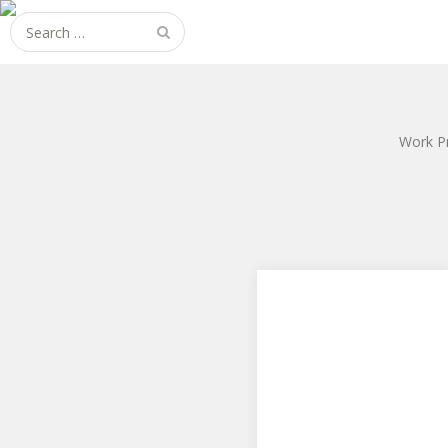
Search
for:
Work P
ワンピース“LIMITED
EDITION” ボア・ハンコ
ック Ver.BB_SP
メガハウスから
Portrait.Of.Piratesワンピー
ス“LIMITED EDITION” …