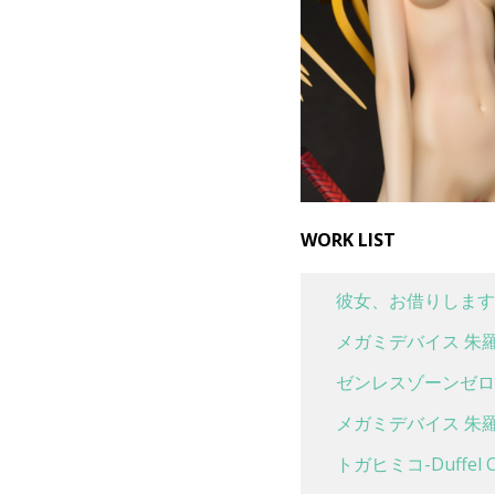
WORK LIST
彼女、お借りします
メガミデバイス 朱羅
ゼンレスゾーンゼロ 
メガミデバイス 朱羅
トガヒミコ-Duffel Co