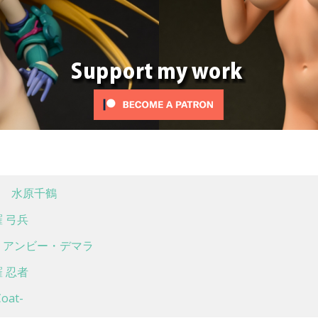
 水原千鶴
 弓兵
アンビー・デマラ
 忍者
at-