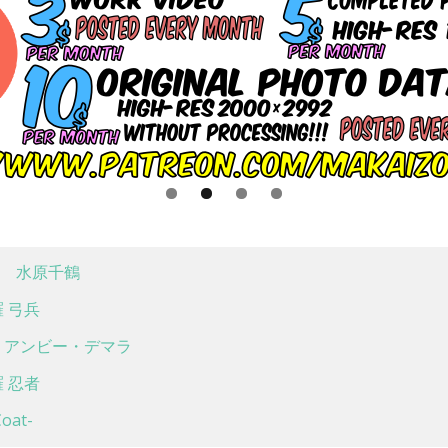
 水原千鶴
 弓兵
アンビー・デマラ
 忍者
at-