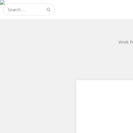
Search
for:
Work P
僕のヒーローアカデミア
ミルコ
コトブキヤからARTFX J 僕のヒ
ーローアカデミア ミルコ で
す。 ミルコ、お迎えできまし
た。ヾ(…