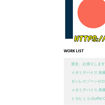
WORK LIST
彼女、お借りします
メガミデバイス 朱羅
ゼンレスゾーンゼロ 
メガミデバイス 朱羅
トガヒミコ-Duffel Co