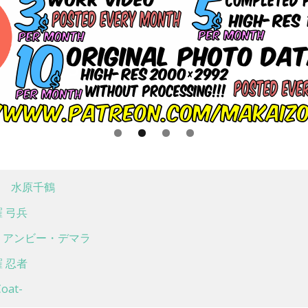
 水原千鶴
 弓兵
アンビー・デマラ
 忍者
at-