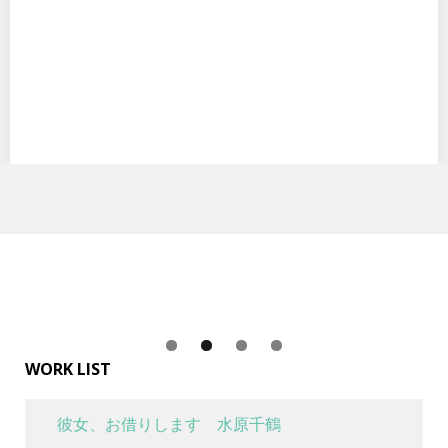
Ver.BB
メガハウスから Portrait.Of.Pirates ワンピース“LIMITED EDITION”…
WORK LIST
彼女、お借りします 水原千鶴