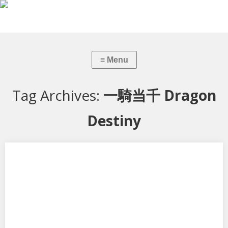
Tag Archives:
一騎当千 Dragon
Destiny
一騎当千 Dragon Destiny 趙雲子龍
アルターの一騎当千 Dragon Destiny 趙雲子龍です。 子－さんは関さん
に比べると、種類も…