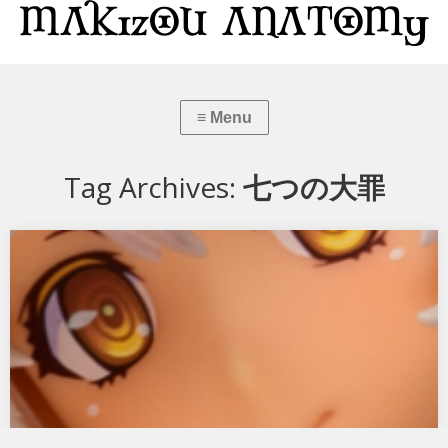
Tag Archives:
七つの大罪
七つの大罪 魔王黙示録 ベルフェゴール 怠惰の章 艶舞ショ
ータイムノ節
オーキッドシードから 七つの大罪 魔王黙示録 怠惰の章 艶舞ショータイ
ムノ節です。 ホビージャパン主…