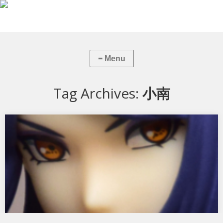
Tag Archives:
小南
NARUTOギャルズ NARUTO‐ナルト‐ 疾風伝 小南
メガハウスから NARUTOギャルズ NARUTO‐ナルト‐ 疾風伝 小南 で
す。 テマリに続いて２…