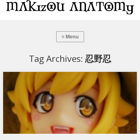
Tag Archives:
忍野忍
偽物語 忍野忍
コトブキヤの偽物語 忍野忍です。 ちなみに・・・ はいてます。o(^-^)o
ﾆｺ それでは分解します…