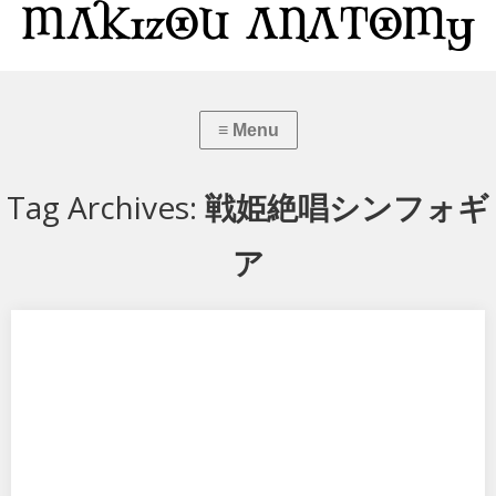
Tag Archives:
戦姫絶唱シンフォギ
ア
戦姫絶唱シンフォギアGX 月読調
ホビーストックから 戦姫絶唱シンフォギアGX 月読調 です。 シンフ
ォギアからは初のお迎えになります…