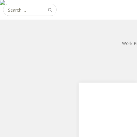
Search
for:
Work P
GOD EATER2 香月ナナ
PLUMからGOD EATER2の香月
ナナです。 早速分解です。 ポ
ーズといい、パーツ構成とい
い、と…