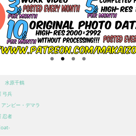
 水原千鶴
 弓兵
アンビー・デマラ
 忍者
at-