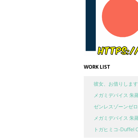
WORK LIST
彼女、お借りします
メガミデバイス 朱羅
ゼンレスゾーンゼロ 
メガミデバイス 朱羅
トガヒミコ-Duffel Co