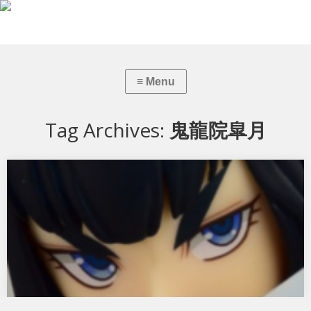
Tag Archives:
鬼龍院皐月
キルラキル 鬼龍院皐月 神衣純潔ver.
ファット・カンパニーのキルラキル 鬼龍院皐月 神衣純潔ver.です。 纏
流子 神衣鮮血ver.もファ…