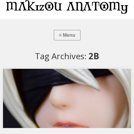
Tag Archives:
2B
NieR: Automata 2B
スクウェア・エニックスより NieR：Automata 2B(ヨルハ二号B型) で
す。 スクウェア・…