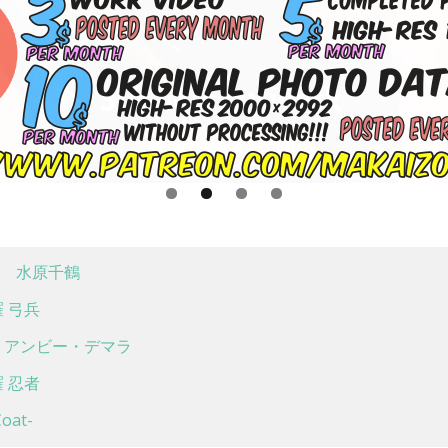
 水原千鶴
 弓兵
アンビー・デマラ
 忍者
at-