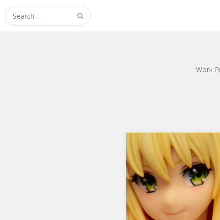
Search
for:
Work P
Fate/EXTRA CCC セイバ
ー ワンピースver.
アルファマックスから
Fate/EXTRA CCC セイバー ワン
ピースver. です。 これは
っ！……