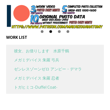
WORK LIST
彼女、お借りします 水原千鶴
メガミデバイス 朱羅 弓兵
ゼンレスゾーンゼロ アンビー・デマラ
メガミデバイス 朱羅 忍者
トガヒミコ-Duffel Coat-
喜多川海夢 水着Ver
魔女の旅々 イレイナ 休息 ver.